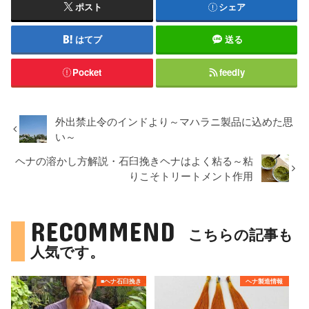
ポスト
シェア
はてブ
送る
Pocket
feedly
外出禁止令のインドより～マハラニ製品に込めた思
い～
ヘナの溶かし方解説・石臼挽きヘナはよく粘る～粘
りこそトリートメント作用
RECOMMEND
こちらの記事も
人気です。
■ヘナ石臼挽き
ヘナ製造情報