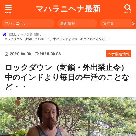
マハラニヘナ最新
menu
search
マハラニヘナ
最新情報
質問集
HOME
ヘナ製造情報
ロックダウン（封鎖・外出禁止令）中のインドより毎日の生活のことなど・・
2020.04.04
2020.04.06
ヘナ製造情報
ロックダウン（封鎖・外出禁止令）
中のインドより毎日の生活のことな
ど・・