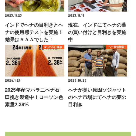
2023.11.23
2023.11.19
インドでヘナの目利きとヘ
現在、インドにてヘナの葉
ナの使用感テストを実施！
の買い付けと目利きを実施
結果はＡＡＡでした！
中
■ヘナ石臼挽き
ヘナ製造情報
2026.1.21
2025.10.25
2025年産マハラニヘナ石
ヘナが臭い原因ソジャット
臼挽き製造中！ローソン色
のヘナ市場にてヘナの葉の
素量2.38%
目利き