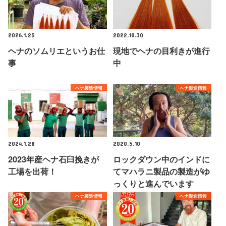
2026.1.25
2022.10.30
ヘナのソムリエというお仕
現地でヘナの目利きが進行
事
中
ヘナ製造情報
ヘナ製造情報
2024.1.28
2020.5.10
2023年産ヘナ石臼挽きが
ロックダウン中のインドに
工場を出荷！
てマハラニ製品の製造がゆ
っくりと進んでいます
ヘナ製造情報
ヘナ製造情報