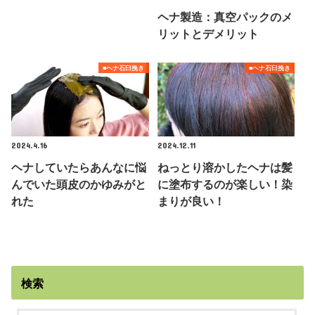
ヘナ製造：真空パックのメ
リットとデメリット
■ヘナ石臼挽き
■ヘナ石臼挽き
2024.4.16
2024.12.11
ヘナしていたらあんなに悩
ねっとり溶かしたヘナは髪
んでいた頭皮のかゆみがと
に塗布するのが楽しい！染
れた
まりが良い！
検索