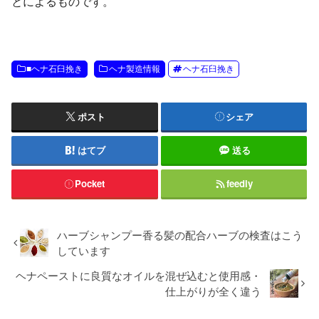
とによるものです。
■ヘナ石臼挽き
ヘナ製造情報
ヘナ石臼挽き
ポスト
シェア
はてブ
送る
Pocket
feedly
ハーブシャンプー香る髪の配合ハーブの検査はこう
しています
ヘナペーストに良質なオイルを混ぜ込むと使用感・
仕上がりが全く違う