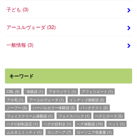
子ども
(3)
アーユルヴェーダ
(32)
一般情報
(3)
キーワード
CBL
(9)
`体験談
(1)
アタマジラミ
(1)
アフェリエート
(1)
アホ毛
(1)
アーユルヴェーダ
(1)
インディゴ体験談
(2)
ノープー
(3)
ハーバルカラー体験談
(3)
パッチテスト
(2)
フェイスクリーム体験談
(1)
フェイスパック
(1)
ヘナとローズ
(5)
ヘナの好転反応
(1)
ヘナの目利き
(1)
ヘナ体験談
(10)
ペット
(1)
ムルタニミッティ
(1)
ロングヘア
(7)
ローソニア色素量
(1)