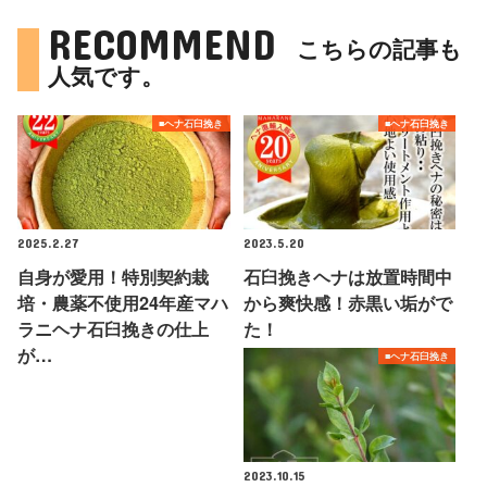
RECOMMEND
こちらの記事も
人気です。
■ヘナ石臼挽き
■ヘナ石臼挽き
2025.2.27
2023.5.20
自身が愛用！特別契約栽
石臼挽きヘナは放置時間中
培・農薬不使用24年産マハ
から爽快感！赤黒い垢がで
ラニヘナ石臼挽きの仕上
た！
が…
■ヘナ石臼挽き
2023.10.15