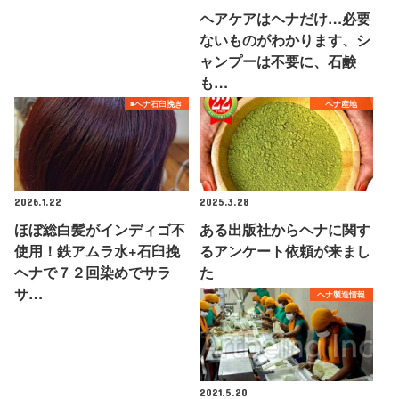
ヘアケアはヘナだけ…必要
ないものがわかります、シ
ャンプーは不要に、石鹸
も…
■ヘナ石臼挽き
ヘナ産地
2026.1.22
2025.3.28
ほぼ総白髪がインディゴ不
ある出版社からヘナに関す
使用！鉄アムラ水+石臼挽
るアンケート依頼が来まし
ヘナで７２回染めでサラ
た
サ…
ヘナ製造情報
2021.5.20