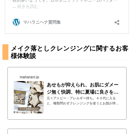
メイク落としクレンジングに関するお客
様体験談
maharani.jp
あせもが抑えられ、お肌にダメー
ジ無く快調、特に夏場に良さを実
感、ツルツルお肌...
元々アトピー・アレルギー持ち。４０代に入る
と、種類問わずクレンジングを使うとお肌が痒く
真っ赤になり、使用不可。固形石鹸は大丈夫です
が、それでも毎日使うとお肌にダメージが。そこ
でお湯だけにしてみたら、汚れが落ち切れないの
か？ヒジの内側にあせもができて、また痒い。毎
日使ってもお肌にダメージがないモノは？と考え
思い出したのが、ムルタニミッティ。ムルタニ