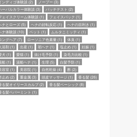
インディゴ体験談
(2)
ノープー
(3)
ハーバルカラー体験談
(3)
パッチテスト
(2)
フェイスクリーム体験談
(1)
フェイスパック
(1)
ヘナとローズ
(5)
ヘナの好転反応
(1)
ヘナの目利き
(1)
ヘナ体験談
(10)
ペット
(1)
ムルタニミッティ
(1)
ロングヘア
(7)
ローソニア色素量
(1)
体臭
(1)
入浴剤
(1)
出産
(1)
初ヘナ
(1)
塩止め
(1)
妊娠
(1)
愛犬
(1)
愛猫
(1)
抜け毛予防
(1)
染毛力比較
(1)
湯船
(1)
湯船ヘナ
(1)
生理
(5)
白髪予防
(1)
美容室
(1)
美容院
(1)
自然乾燥
(4)
酢
(2)
酢止め
(2)
重金属
(3)
頭皮マッサージ
(1)
香る髪
(26)
香る髪オイリースカルプ
(2)
香る髪ベーシック
(8)
香る髪ペパーミント
(1)