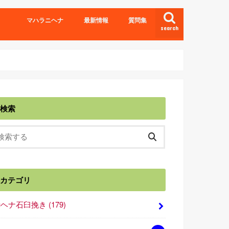
マハラニヘナ
最新情報
質問集
search
検索
カテゴリ
■ヘナ石臼挽き
(179)