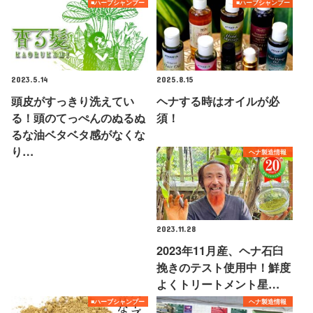
■ハーブシャンプー
■ハーブシャンプー
2023.5.14
2025.8.15
頭皮がすっきり洗えてい
ヘナする時はオイルが必
る！頭のてっぺんのぬるぬ
須！
るな油ベタベタ感がなくな
り…
ヘナ製造情報
2023.11.28
2023年11月産、ヘナ石臼
挽きのテスト使用中！鮮度
よくトリートメント星…
■ハーブシャンプー
ヘナ製造情報