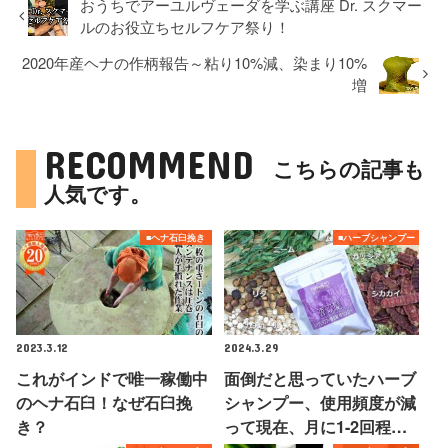
おうちでアーユルヴェーダを学ぶ講座 Dr. スクマー
ルのお役立ちセルフケア祭り！
2020年産ヘナの作柄報告～粘り10%減、染まり10%
増
RECOMMEND
こちらの記事も
人気です。
■ヘナ石臼挽き
■ハーブシャンプー
2023.3.12
2024.3.29
これがインドで唯一稼働中
面倒だと思っていたハーブ
のヘナ石臼！なぜ石臼挽
シャンプー、使用頻度が減
き？
って現在、月に1-2回程…