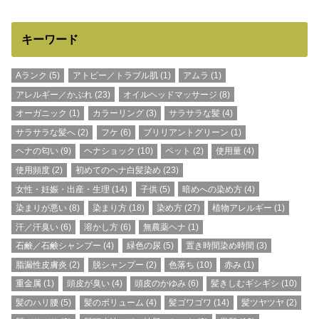
キーワード
Aランク
(5)
アトピー／トラブル肌
(1)
アムラ
(1)
アレルギー／かぶれ
(23)
オイルヘッドマッサージ
(8)
オーガニック
(1)
カラーリング
(3)
サラサラな髪
(4)
サラサラな髪へ
(2)
フケ
(6)
ブリリアントグリーン
(1)
ヘナの匂い
(9)
ヘナショック
(10)
ペット
(2)
使用量
(4)
使用頻度
(2)
初めてのヘナ白髪染め
(23)
女性・妊娠・出産・生理
(14)
子供
(5)
暗めへの染め方
(4)
染まりが悪い
(8)
染まり方
(18)
染め方
(27)
植物アレルギー
(1)
汗／汗臭い
(6)
溶かし方
(6)
無農薬ヘナ
(1)
石鹸／石鹸シャンプー
(4)
緑色の尿
(5)
置き時間染め時間
(3)
脂漏性皮膚炎
(2)
脱シャンプー
(2)
色落ち
(10)
赤み
(1)
重金属
(1)
頭皮が臭い
(4)
頭皮のかゆみ
(6)
髪きしむギシギシ
(10)
髪のハリ腰
(5)
髪のボリューム
(4)
髪ゴワゴワ
(14)
髪ツヤツヤ
(2)