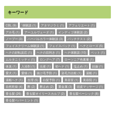
キーワード
CBL
(9)
`体験談
(1)
アタマジラミ
(1)
アフェリエート
(1)
アホ毛
(1)
アーユルヴェーダ
(1)
インディゴ体験談
(2)
ノープー
(3)
ハーバルカラー体験談
(3)
パッチテスト
(2)
フェイスクリーム体験談
(1)
フェイスパック
(1)
ヘナとローズ
(5)
ヘナの好転反応
(1)
ヘナの目利き
(1)
ヘナ体験談
(10)
ペット
(1)
ムルタニミッティ
(1)
ロングヘア
(7)
ローソニア色素量
(1)
体臭
(1)
入浴剤
(1)
出産
(1)
初ヘナ
(1)
塩止め
(1)
妊娠
(1)
愛犬
(1)
愛猫
(1)
抜け毛予防
(1)
染毛力比較
(1)
湯船
(1)
湯船ヘナ
(1)
生理
(5)
白髪予防
(1)
美容室
(1)
美容院
(1)
自然乾燥
(4)
酢
(2)
酢止め
(2)
重金属
(3)
頭皮マッサージ
(1)
香る髪
(26)
香る髪オイリースカルプ
(2)
香る髪ベーシック
(8)
香る髪ペパーミント
(1)