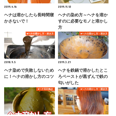
2019.4.16
2019.11.12
ヘナは溶かしたら長時間寝
ヘナの染め方～ヘナを溶か
かさないで！
すのに必要なモノと溶かし
方
■ヘナの溶かし方・溶き方
■ヘナの溶かし方・溶き方
2018.9.5
2019.3.21
ヘナ染めで失敗しないため
ヘナを鉄鍋で溶かしたとこ
に！ヘナの溶かし方のコツ
ろペーストが黒ずんで鉄の
匂いがした
■ヘナ石臼挽き
■ヘナの溶かし方・溶き方