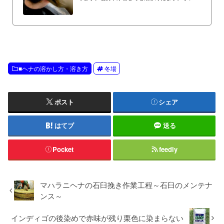
期にヘナで冷えないコツを教えてください。寒い
時期は頭に冷たいものを塗布するのはつらいです
が、コツは……１）６０度～７０度程度のやや熱
めのお湯で溶かします熱湯100度は色素を破壊し
てしまうため、熱湯は不可。ヘナペーストを溶か
しているボールを６０度程度のお湯をはった鍋に
浮かせ蓋をして放置します。ヘナを馴染ませる時
間、１５分～３０分の間にヘナペーストが冷えな
■ヘナの溶かし方・溶き方
冬場
いようにします。２）ホカホカの状態で髪に塗布
します。（冷たい...
ポスト
シェア
はてブ
送る
Pocket
feedly
マハラニヘナの石臼挽き作業工程～石臼のメンテナ
ンス～
インディゴの後染めで赤味が残り栗色に染まらない