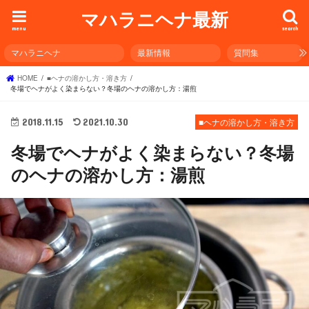
マハラニヘナ最新
menu
search
マハラニヘナ
最新情報
質問集
HOME
■ヘナの溶かし方・溶き方
冬場でヘナがよく染まらない？冬場のヘナの溶かし方：湯煎
2018.11.15
2021.10.30
■ヘナの溶かし方・溶き方
冬場でヘナがよく染まらない？冬場
のヘナの溶かし方：湯煎