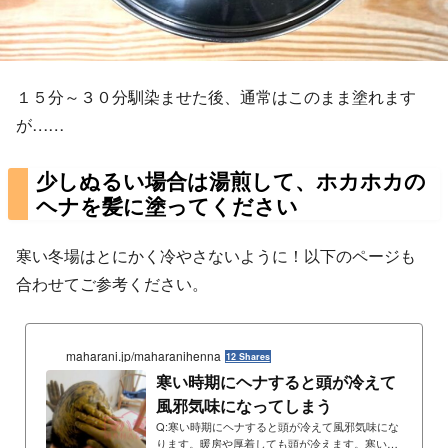
１５分～３０分馴染ませた後、通常はこのまま塗れます
が……
少しぬるい場合は湯煎して、ホカホカの
ヘナを髪に塗ってください
寒い冬場はとにかく冷やさないように！以下のページも
合わせてご参考ください。
maharani.jp/maharanihenna
12 Shares
寒い時期にヘナすると頭が冷えて
風邪気味になってしまう
Q:寒い時期にヘナすると頭が冷えて風邪気味にな
ります。暖房や厚着しても頭が冷えます。寒い時