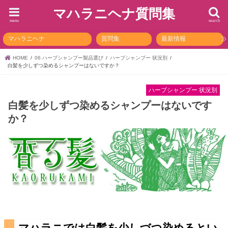
マハラニヘナ質問集
menu
search
マハラニヘナ
質問集
最新情報
HOME
06 ハーブシャンプー製品選び
ハーブシャンプー 状況別
白髪を少しずつ染めるシャンプーはないですか？
ハーブシャンプー 状況別
白髪を少しずつ染めるシャンプーはないです
か？
マハラニでは白髪を少しづつ染めるとい