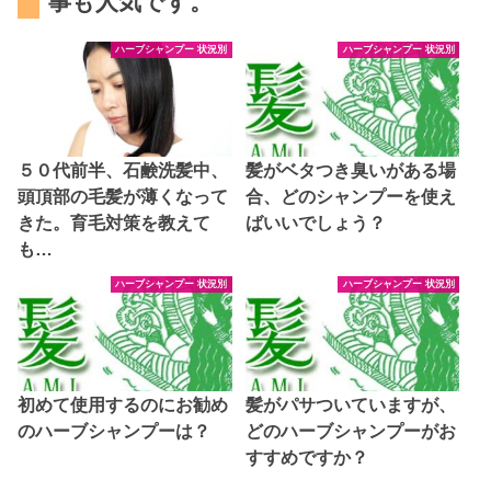
事も人気です。
ハーブシャンプー 状況別
ハーブシャンプー 状況別
５０代前半、石鹸洗髪中、
髪がベタつき臭いがある場
頭頂部の毛髪が薄くなって
合、どのシャンプーを使え
きた。育毛対策を教えて
ばいいでしょう？
も…
ハーブシャンプー 状況別
ハーブシャンプー 状況別
初めて使用するのにお勧め
髪がパサついていますが、
のハーブシャンプーは？
どのハーブシャンプーがお
すすめですか？