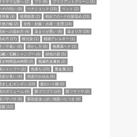
サラサラな髪へ
(2)
フケ
(6)
ブリリアントグリーン
(1)
ヘナの匂い
(9)
ヘナショック
(10)
ペット
(2)
使用量
(4)
使用頻度
(2)
初めてのヘナ白髪染め
(23)
天使の輪
(2)
女性・妊娠・出産・生理
(14)
暗めへの染め方
(4)
染まりが悪い
(8)
染まり方
(18)
染め方
(27)
根元染
(1)
植物アレルギー
(1)
汗／汗臭い
(6)
溶かし方
(6)
無農薬ヘナ
(1)
石鹸／石鹸シャンプー
(4)
緑色の尿
(5)
置き時間染め時間
(3)
脂漏性皮膚炎
(2)
脱シャンプー
(2)
色落ち
(10)
重金属
(1)
頭皮が臭い
(4)
頭皮のかゆみ
(6)
髪きしむギシギシ
(10)
髪のハリ腰
(5)
髪のボリューム
(4)
髪ゴワゴワ
(14)
髪ツヤツヤ
(2)
髪バサバサ
(9)
髪頭皮油っぽい地肌べたつき
(9)
黒髪
(12)