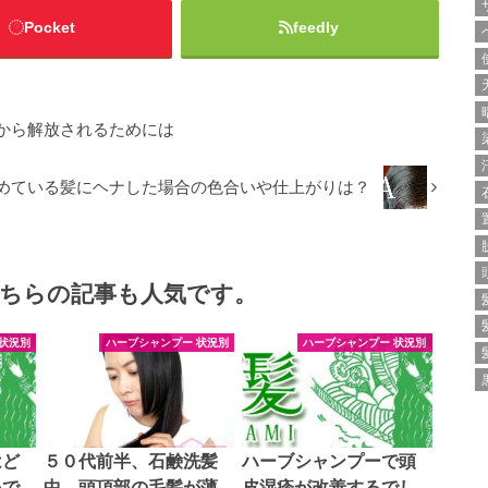
Pocket
feedly
から解放されるためには
めている髪にヘナした場合の色合いや仕上がりは？
ちらの記事も人気です。
状況別
ハーブシャンプー 状況別
ハーブシャンプー 状況別
はど
５０代前半、石鹸洗髪
ハーブシャンプーで頭
いで
中、頭頂部の毛髪が薄
皮湿疹が改善するでし