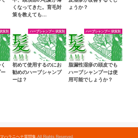
くなってきた。育毛対
ょうか？
策を教えても…
状況別
ハーブシャンプー 状況別
ハーブシャンプー 状況別
かく
初めて使用するのにお
脂漏性湿疹の頭皮でも
プー
勧めのハーブシャンプ
ハーブシャンプーは使
ーは？
用可能でしょうか？
マハラニヘナ質問集
.All Rights Reserved.