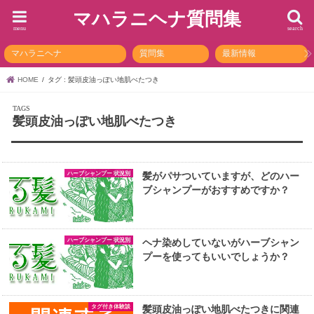
マハラニヘナ質問集
menu
search
マハラニヘナ
質問集
最新情報
HOME
タグ : 髪頭皮油っぽい地肌べたつき
髪頭皮油っぽい地肌べたつき
ハーブシャンプー 状況別
髪がパサついていますが、どのハー
ブシャンプーがおすすめですか？
ハーブシャンプー 状況別
ヘナ染めしていないがハーブシャン
プーを使ってもいいでしょうか？
タグ付き体験談
髪頭皮油っぽい地肌べたつきに関連