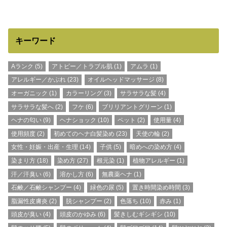
キーワード
Aランク
(5)
アトピー／トラブル肌
(1)
アムラ
(1)
アレルギー／かぶれ
(23)
オイルヘッドマッサージ
(8)
オーガニック
(1)
カラーリング
(3)
サラサラな髪
(4)
サラサラな髪へ
(2)
フケ
(6)
ブリリアントグリーン
(1)
ヘナの匂い
(9)
ヘナショック
(10)
ペット
(2)
使用量
(4)
使用頻度
(2)
初めてのヘナ白髪染め
(23)
天使の輪
(2)
女性・妊娠・出産・生理
(14)
子供
(5)
暗めへの染め方
(4)
染まり方
(18)
染め方
(27)
根元染
(1)
植物アレルギー
(1)
汗／汗臭い
(6)
溶かし方
(6)
無農薬ヘナ
(1)
石鹸／石鹸シャンプー
(4)
緑色の尿
(5)
置き時間染め時間
(3)
脂漏性皮膚炎
(2)
脱シャンプー
(2)
色落ち
(10)
赤み
(1)
頭皮が臭い
(4)
頭皮のかゆみ
(6)
髪きしむギシギシ
(10)