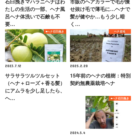
石臼挽きマハラニヘナはわ
市販のヘアカラーで毛が痩
たしの生活の一部、ヘナ風
せ抜け毛で薄毛に…ヘナで
呂ヘナ体洗いで石鹸も不
髪が健やか…もう少し暗
要…
く…
■ヘナ石臼挽き
ヘナ産地
2023.7.12
2025.2.20
サラサラツルツルセット
15年前のヘナの植樹：特別
（ヘナ＋ローズ＋香る髪）
契約無農薬栽培ヘナ
にアムラを少し足したら、
ヘ…
■ヘナ石臼挽き
2024.5.4