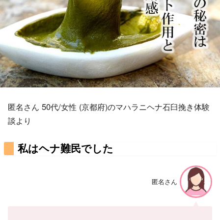
匿名さん 50代/女性 (京都府)のマハラニヘナ石臼挽き体験
談より
私はヘナ難民でした
匿名さん