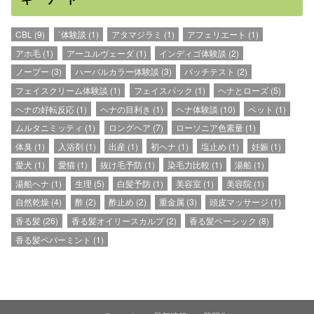
CBL
(9)
`体験談
(1)
アタマジラミ
(1)
アフェリエート
(1)
アホ毛
(1)
アーユルヴェーダ
(1)
インディゴ体験談
(2)
ノープー
(3)
ハーバルカラー体験談
(3)
パッチテスト
(2)
フェイスクリーム体験談
(1)
フェイスパック
(1)
ヘナとローズ
(5)
ヘナの好転反応
(1)
ヘナの目利き
(1)
ヘナ体験談
(10)
ペット
(1)
ムルタニミッティ
(1)
ロングヘア
(7)
ローソニア色素量
(1)
体臭
(1)
入浴剤
(1)
出産
(1)
初ヘナ
(1)
塩止め
(1)
妊娠
(1)
愛犬
(1)
愛猫
(1)
抜け毛予防
(1)
染毛力比較
(1)
湯船
(1)
湯船ヘナ
(1)
生理
(5)
白髪予防
(1)
美容室
(1)
美容院
(1)
自然乾燥
(4)
酢
(2)
酢止め
(2)
重金属
(3)
頭皮マッサージ
(1)
香る髪
(26)
香る髪オイリースカルプ
(2)
香る髪ベーシック
(8)
香る髪ペパーミント
(1)