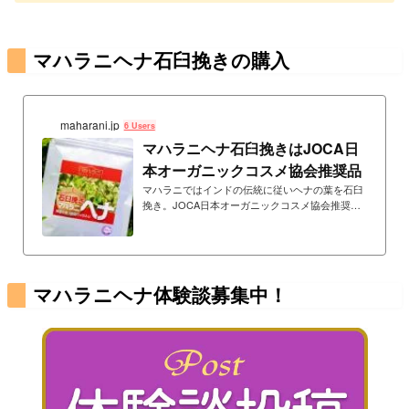
マハラニヘナ石臼挽きの購入
maharani.jp
6 Users
マハラニヘナ石臼挽きはJOCA日
本オーガニックコスメ協会推奨品
マハラニではインドの伝統に従いヘナの葉を石臼
挽き。JOCA日本オーガニックコスメ協会推奨
品。化学薬品ゼロ宣言の工場で生産。無添加・無
農薬。重金属検査済み。
マハラニヘナ体験談募集中！