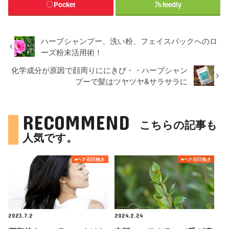
Pocket
feedly
ハーブシャンプー、洗い粉、フェイスパックへのロ
ーズ粉末活用術！
化学成分が原因で顔周りににきび・・ハーブシャン
プーで髪はツヤツヤ&サラサラに
RECOMMEND
こちらの記事も
人気です。
■ヘナ石臼挽き
■ヘナ石臼挽き
2023.7.2
2024.2.24