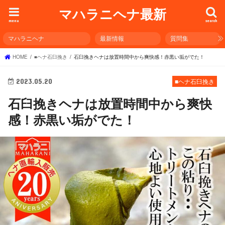
マハラニヘナ最新
menu
search
マハラニヘナ
最新情報
質問集
HOME
■ヘナ石臼挽き
石臼挽きヘナは放置時間中から爽快感！赤黒い垢がでた！
2023.05.20
■ヘナ石臼挽き
石臼挽きヘナは放置時間中から爽快
感！赤黒い垢がでた！