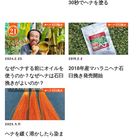
30秒でヘナを塗る
■ヘナ石臼挽き
■ヘナ石臼挽き
2024.2.25
2019.2.2
なぜヘナする前にオイルを
2018年産マハラニヘナ石
使うのか？なぜヘナは石臼
臼挽き発売開始
挽きがよいのか？
■ヘナ石臼挽き
2025.9.11
ヘナを緩く溶かしたら染ま