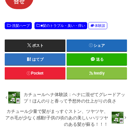
合せ
-洗髪ハーブ
■髪のトラブル・臭い・痒い
体験談
ポスト
シェア
はてブ
送る
Pocket
feedly
カチュールヘナ体験談：ヘナに混ぜてグレードアッ
プ！ほんのりと香って予想外の仕上がりの良さ
カチュール少量で髪がまっすぐストン、ツヤツヤ、
アホ毛が少なく感動!子供の頃のあの美しいハリツヤ
のある髪が蘇る！！！