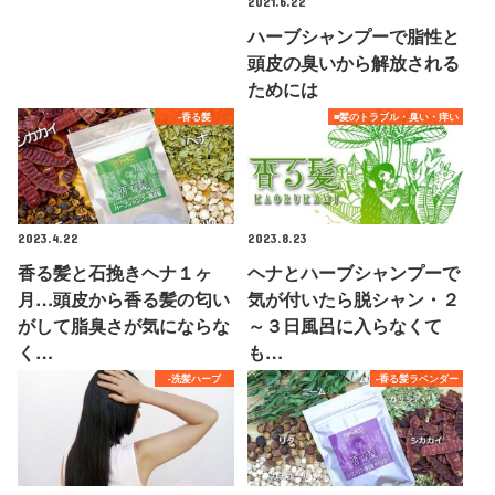
2021.6.22
ハーブシャンプーで脂性と
頭皮の臭いから解放される
ためには
-香る髪
■髪のトラブル・臭い・痒い
2023.4.22
2023.8.23
香る髪と石挽きヘナ１ヶ
ヘナとハーブシャンプーで
月…頭皮から香る髪の匂い
気が付いたら脱シャン・２
がして脂臭さが気にならな
～３日風呂に入らなくて
く…
も…
-洗髪ハーブ
-香る髪ラベンダー