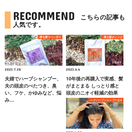
RECOMMEND
こちらの記事も
人気です。
-香る髪ラベンダー
-香る髪オレンジ
2023.7.28
2023.6.6
夫婦でハーブシャンプー、
10年後の再購入で実感、髪
夫の頭皮のべたつき、臭
がまとまる しっとり感と
い、フケ、かゆみなど、悩
頭皮のニオイ軽減の効果
み…
-ヘナハーブシャンプーＱＡ