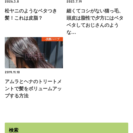
2026.3.8
2023.7.19
松ヤニのようなベタつき
細くてコシがない猫っ毛、
髪！これは皮脂？
頭皮は脂性で夕方にはベタ
ベタしておじさんのよう
な…
-洗髪ハーブ
2019.11.10
アムラとヘナのトリートメ
ントで髪をボリュームアッ
プする方法
検索