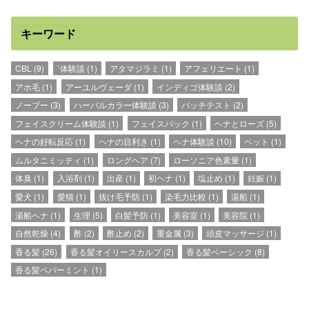
キーワード
CBL
(9)
`体験談
(1)
アタマジラミ
(1)
アフェリエート
(1)
アホ毛
(1)
アーユルヴェーダ
(1)
インディゴ体験談
(2)
ノープー
(3)
ハーバルカラー体験談
(3)
パッチテスト
(2)
フェイスクリーム体験談
(1)
フェイスパック
(1)
ヘナとローズ
(5)
ヘナの好転反応
(1)
ヘナの目利き
(1)
ヘナ体験談
(10)
ペット
(1)
ムルタニミッティ
(1)
ロングヘア
(7)
ローソニア色素量
(1)
体臭
(1)
入浴剤
(1)
出産
(1)
初ヘナ
(1)
塩止め
(1)
妊娠
(1)
愛犬
(1)
愛猫
(1)
抜け毛予防
(1)
染毛力比較
(1)
湯船
(1)
湯船ヘナ
(1)
生理
(5)
白髪予防
(1)
美容室
(1)
美容院
(1)
自然乾燥
(4)
酢
(2)
酢止め
(2)
重金属
(3)
頭皮マッサージ
(1)
香る髪
(26)
香る髪オイリースカルプ
(2)
香る髪ベーシック
(8)
香る髪ペパーミント
(1)