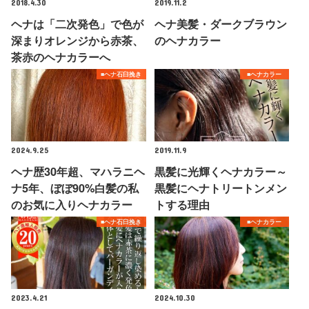
2018.4.30
2019.11.2
ヘナは「二次発色」で色が
ヘナ美髪・ダークブラウン
深まりオレンジから赤茶、
のヘナカラー
茶赤のヘナカラーへ
■ヘナ石臼挽き
■ヘナカラー
2024.9.25
2019.11.9
ヘナ歴30年超、マハラニヘ
黒髪に光輝くヘナカラー～
ナ5年、ぼぼ90%白髪の私
黒髪にヘナトリートンメン
のお気に入りヘナカラー
トする理由
■ヘナ石臼挽き
■ヘナカラー
2023.4.21
2024.10.30