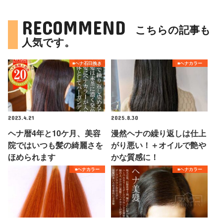
RECOMMEND
こちらの記事も
人気です。
■ヘナ石臼挽き
■ヘナカラー
2023.4.21
2025.8.30
ヘナ暦4年と10ケ月、美容
漫然ヘナの繰り返しは仕上
院ではいつも髪の綺麗さを
がり悪い！＋オイルで艶や
ほめられます
かな質感に！
■ヘナカラー
■ヘナカラー