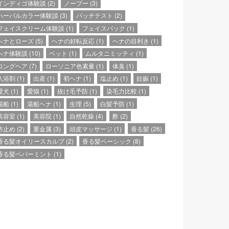
インディゴ体験談
(2)
ノープー
(3)
ハーバルカラー体験談
(3)
パッチテスト
(2)
フェイスクリーム体験談
(1)
フェイスパック
(1)
ヘナとローズ
(5)
ヘナの好転反応
(1)
ヘナの目利き
(1)
ヘナ体験談
(10)
ペット
(1)
ムルタニミッティ
(1)
ロングヘア
(7)
ローソニア色素量
(1)
体臭
(1)
入浴剤
(1)
出産
(1)
初ヘナ
(1)
塩止め
(1)
妊娠
(1)
愛犬
(1)
愛猫
(1)
抜け毛予防
(1)
染毛力比較
(1)
湯船
(1)
湯船ヘナ
(1)
生理
(5)
白髪予防
(1)
美容室
(1)
美容院
(1)
自然乾燥
(4)
酢
(2)
酢止め
(2)
重金属
(3)
頭皮マッサージ
(1)
香る髪
(26)
香る髪オイリースカルプ
(2)
香る髪ベーシック
(8)
香る髪ペパーミント
(1)