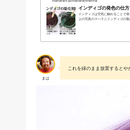
maharani.jp/maharanihenna
インディゴの発色の仕方
インディゴは空気に触れることで発
上の写真のマハラニインディゴの製
ゴの葉に含まれる無色の藍色成分が
藍色に発色しません。 空気に触れ
行いました。Ｂはインディゴを溶か
です。...
これを緑のまま放置するとや
まは