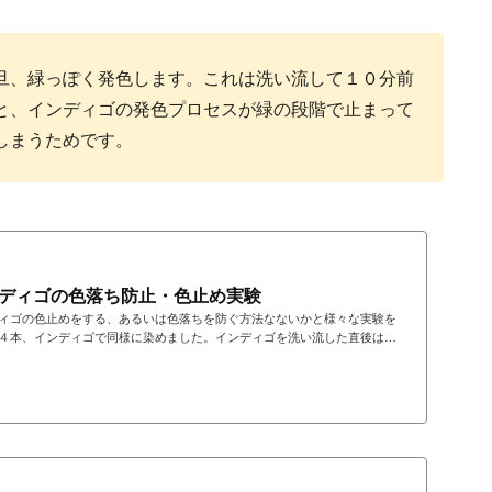
旦、緑っぽく発色します。これは洗い流して１０分前
と、インディゴの発色プロセスが緑の段階で止まって
しまうためです。
ディゴの色落ち防止・色止め実験
ィゴの色止めをする、あるいは色落ちを防ぐ方法なないかと様々な実験を
４本、インディゴで同様に染めました。インディゴを洗い流した直後は薄
いません。湿った状態のまま空気に触れることで急速にインディゴが発色
なり青が出てきます。放置５時間でほぼ青が発色し、白髪束も乾いていま
日から１週間程度、毎日、水で洗う、塩で洗う、シカカイで洗う、酢で洗