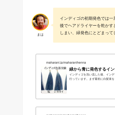
インディゴの初期発色では一
後でヘアドライヤーを乾かす
しまい、緑発色にとどまって
まは
maharani.jp/maharanihenna
緑から青に発色するイン
インディゴを洗い流した後、インデ
行っています。まず最初に白髪束を
く緑っぽい状態で、青くは染まって
し始めます。30分も経過するとか
す。白髪束をインディゴで染めた翌
う、この...