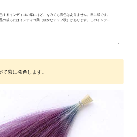
色するインディゴの葉にはどこをみても青色はありません。単に緑です。
品の後ろにはインディゴ葉（細かなチップ状）があります。このインディ
空気に触れることで藍色に発色しますが、言い換えると空気に触れないと
ることで藍色に発色することがよくわかるように、インディゴの染毛実験を
した溶液に浸けたり出したりしながら空気に触れさせながら染毛したもの
がて紫に発色します。