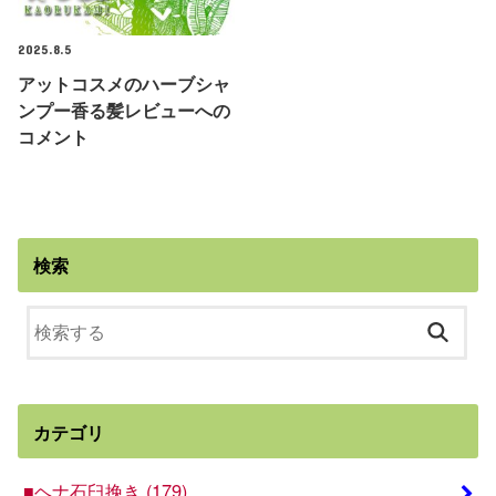
2025.8.5
アットコスメのハーブシャ
ンプー香る髪レビューへの
コメント
検索
カテゴリ
■ヘナ石臼挽き
(179)