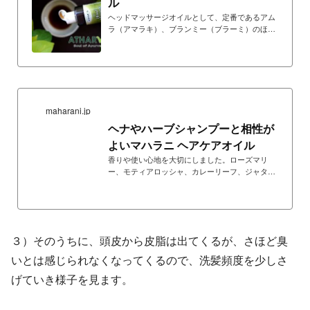
ル
ヘッドマッサージオイルとして、定番であるアム
ラ（アマラキ）、ブランミー（ブラーミ）のほ
か、シャタバリの根エキス、カス（ベチベル）根
エキス、ナガルモタ根エキスに加え、アタルバが
独自に水蒸留した無農薬ローズオイルを配合
maharani.jp
ヘナやハーブシャンプーと相性が
よいマハラニ ヘアケアオイル
香りや使い心地を大切にしました。ローズマリ
ー、モティアロッシャ、カレーリーフ、ジャタマ
ンシ、ジュニパーなど、ヘアケアのアロマを配
合。ハーブシャンプー後やヘナ後に、ヘアオイル
として髪に刷り込めば、ウッディな香りが心地よ
く広がり、仕上がりを向上させます。
３）そのうちに、頭皮から皮脂は出てくるが、さほど臭
いとは感じられなくなってくるので、洗髪頻度を少しさ
げていき様子を見ます。