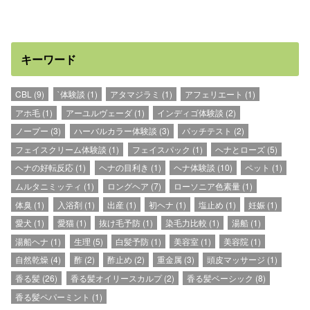
キーワード
CBL
(9)
`体験談
(1)
アタマジラミ
(1)
アフェリエート
(1)
アホ毛
(1)
アーユルヴェーダ
(1)
インディゴ体験談
(2)
ノープー
(3)
ハーバルカラー体験談
(3)
パッチテスト
(2)
フェイスクリーム体験談
(1)
フェイスパック
(1)
ヘナとローズ
(5)
ヘナの好転反応
(1)
ヘナの目利き
(1)
ヘナ体験談
(10)
ペット
(1)
ムルタニミッティ
(1)
ロングヘア
(7)
ローソニア色素量
(1)
体臭
(1)
入浴剤
(1)
出産
(1)
初ヘナ
(1)
塩止め
(1)
妊娠
(1)
愛犬
(1)
愛猫
(1)
抜け毛予防
(1)
染毛力比較
(1)
湯船
(1)
湯船ヘナ
(1)
生理
(5)
白髪予防
(1)
美容室
(1)
美容院
(1)
自然乾燥
(4)
酢
(2)
酢止め
(2)
重金属
(3)
頭皮マッサージ
(1)
香る髪
(26)
香る髪オイリースカルプ
(2)
香る髪ベーシック
(8)
香る髪ペパーミント
(1)