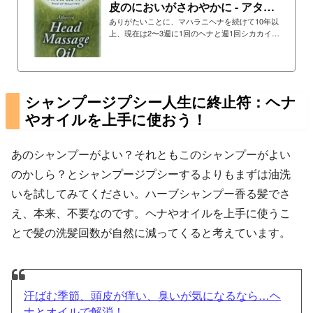
皮のにおいがさわやかに - アタル
バ ヘッドマッサ...
ありがたいことに、マハラニヘナを続けて10年以
上、現在は2〜3週に1回のヘナと週1回シカカイで
の洗髪だけで快適に過ごせるようになりました。
去年まで夏場はシカカイシャンプー以外にも3日
おきくらいに湯シャンをしていましたが、いまは
まったくしていません。汗をよくかく季節でも、
髪を洗わなくても不思議とにおいが気になること
シャンプージプシー人生に終止符：ヘナ
がなくなりました。つい面倒になって10日近く洗
やオイルを上手に使おう！
わずにいることもあり、さすがにちょっとにおう
かな？と気になるときはヘッドマッサージオイル
数滴を頭皮にのばします。すると、頭皮から脂の
あのシャンプーがよい？それともこのシャンプーがよい
ようなにおいが...
のかしら？とシャンプージプシーするよりもまずは油洗
いを試してみてください。ハーブシャンプー香る髪でさ
え、本来、不要なのです。ヘナやオイルを上手に使うこ
とで髪の洗髪回数が自然に減ってくると考えています。
汗ばむ季節、頭皮が痒い、臭いが気になるなら…ヘ
ナとオイルで解消！