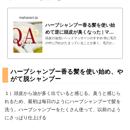
maharani.jp
ハーブシャンプー香る髪を使い始
めて逆に頭皮が臭くなった | マハ
ラニヘナ質問集
頭皮の油洗いヘッドマッサージのすすめ 特に毛穴
の中に汚れがたまっていることが多く、毛穴から
雑菌の繁殖などにより
ハーブシャンプー香る髪を使い始め、や
がて脱シャンプー
１）頭皮から油が多く出ていると感じる。臭うと感じら
れるため、最初は毎日のようにハーブシャンプーで髪を
洗う。ハーブシャンプーをたくさん使って、以前のよう
にさっぱり仕上げる