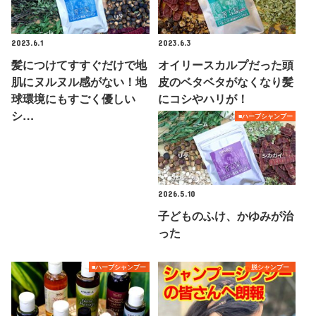
2023.6.1
2023.6.3
髪につけてすすぐだけで地
オイリースカルプだった頭
肌にヌルヌル感がない！地
皮のベタベタがなくなり髪
球環境にもすごく優しい
にコシやハリが！
シ…
■ハーブシャンプー
2026.5.10
子どものふけ、かゆみが治
った
■ハーブシャンプー
脱シャンプー