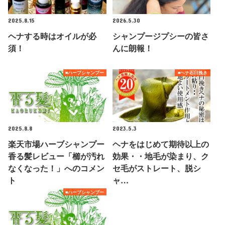
2025.8.15
2026.5.30
ヘナする時はオイルが必
シャンプージプシーの皆さ
須！
んに朗報！
■ハーブシャンプー
■ヘナ石臼挽き
2025.8.8
2023.5.3
楽天市場ハーブシャンプー
ヘナをはじめて期待以上の
香る髪レビュー「櫛が汚れ
効果・・地毛が染まり、ク
なくなった！」へのコメン
セ毛がストレート、脱シ
ト
ャ…
■ハーブシャンプー