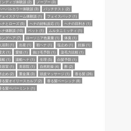
インディゴ体験談
(2)
ノープー
(3)
ハーバルカラー体験談
(3)
パッチテスト
(2)
フェイスクリーム体験談
(1)
フェイスパック
(1)
ヘナとローズ
(5)
ヘナの好転反応
(1)
ヘナの目利き
(1)
ヘナ体験談
(10)
ペット
(1)
ムルタニミッティ
(1)
ロングヘア
(7)
ローソニア色素量
(1)
体臭
(1)
入浴剤
(1)
出産
(1)
初ヘナ
(1)
塩止め
(1)
妊娠
(1)
愛犬
(1)
愛猫
(1)
抜け毛予防
(1)
染毛力比較
(1)
湯船
(1)
湯船ヘナ
(1)
生理
(5)
白髪予防
(1)
美容室
(1)
美容院
(1)
自然乾燥
(4)
酢
(2)
酢止め
(2)
重金属
(3)
頭皮マッサージ
(1)
香る髪
(26)
香る髪オイリースカルプ
(2)
香る髪ベーシック
(8)
香る髪ペパーミント
(1)