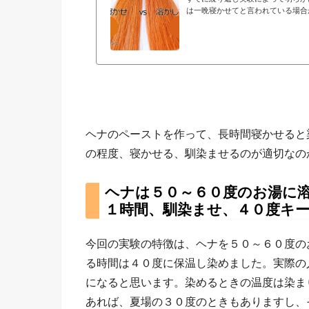
は一晩寝かせてと言われている場合
アート（皮膚に模様を描く）だった
す。最近でこそ、白髪染めとして活
ナの使用が主であったため、メンデ
長く寝...
ヘナのペーストを作って、長時間寝かせると
の程度、寝かせる、馴染ませるのが適切なの
ヘナは５０～６０度のお湯に
１時間、馴染ませ、４０度キ
今回の実験の特徴は、ヘナを５０～６０度の
る時間は４０度に保温し染めました。実際の
になると思います。染めるときの温度は染ま
あれば、夏場の３０度のときもありますし、