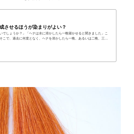
成させるほうが染まりがよい？
いでしょうか？」「ヘナは水に溶かしたら一晩寝かせると聞きました」こ
そこで、過去に何度となく、ヘナを溶かしたら一晩、あるいは二晩、三晩
う推移するのかなどの実験を行っています。結論はいつも同じ結果。ヘナ
きます上の写真で結果は一目瞭然。インドでは「ヘナは一晩寝かせて」と
ましたので、最初は一晩寝かせておりました。ところが…熟成ヘナは皮膚