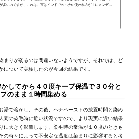
が多いのですが、これは、実はインドでのヘナの使われ方が主にメンディ
ということなのです。インドでは女性は伝統的にメンディアートを嗜みま
用されることも増えてきましたが、伝統的にはメンディアートとしてのヘ
ィアートとしてのヘナペーストの作り方は、一晩でも二晩でもできるだけ
染まりが弱るのは間違いないようですが、それでは、ど
かについて実験したのが今回の結果です。
溶かしてから４０度キープ保温で３０分と
ープのまま１時間染める
お湯で溶かし、その後、ヘナペーストの放置時間と染め
人間の染毛時に近い状況ですので、より現実に近い結果
りに大きく影響します。染毛時の常温が１０度のときも
その時々によって不安定な温度は染まりに影響すると考