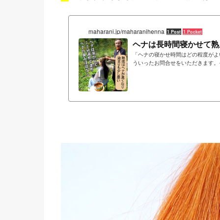
maharani.jp/maharanihenna
1 Post
1 Pocket
ヘナは長時間寝かせて熟
「ヘナの寝かせ時間はどの程度がよ
ういったお問合せをいただきます。
と寝かせて熟成させると染毛力がど
は熟成させると染毛力が減衰してい
いうのが合言葉のように言われてき
には染ま...