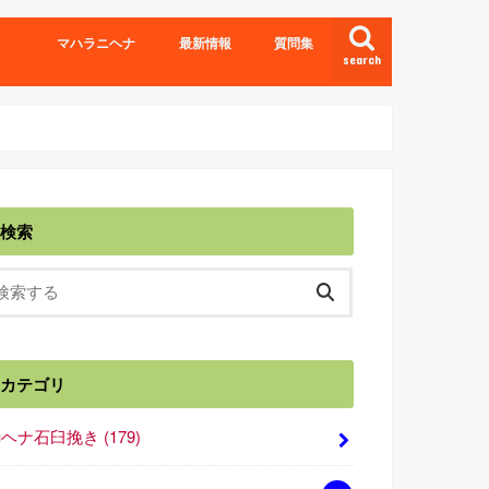
マハラニヘナ
最新情報
質問集
search
検索
カテゴリ
■ヘナ石臼挽き
(179)