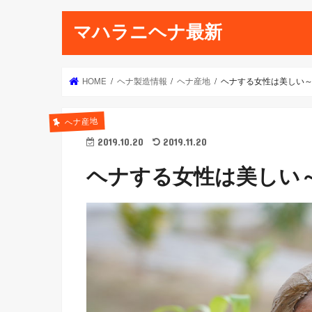
マハラニヘナ最新
HOME
ヘナ製造情報
ヘナ産地
ヘナする女性は美しい
ヘナ産地
2019.10.20
2019.11.20
ヘナする女性は美しい