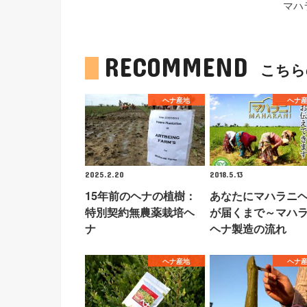
マハ
RECOMMEND
こちら
ヘナ産地
ヘナ
2025.2.20
2018.5.13
15年前のヘナの植樹：
あなたにマハラニ
特別契約無農薬栽培ヘ
が届くまで～マハ
ナ
ヘナ製造の流れ
ヘナ産地
ヘナ