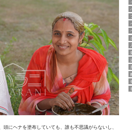
、頭にヘナを塗布していても、誰も不思議がらないし、