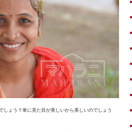
でしょう？単に見た目が美しいから美しいのでしょう