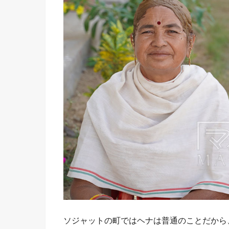
ソジャットの町ではヘナは普通のことだから