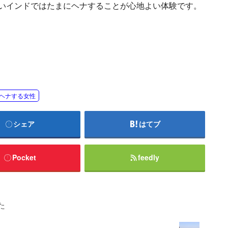
いインドではたまにヘナすることが心地よい体験です。
）
ヘナする女性
シェア
はてブ
Pocket
feedly
た