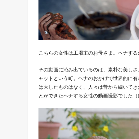
こちらの女性は工場主のお母さま。ヘナする
その動画に沁み出ているのは、素朴な美しさ
ャットという町。ヘナのおかげで世界的に有
は大したものはなく、人々は昔から続いてき
とができたヘナする女性の動画撮影でした（