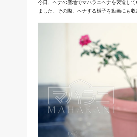
今日、ヘナの産地でマハラニヘナを製造して
ました。その際、ヘナする様子を動画にも収