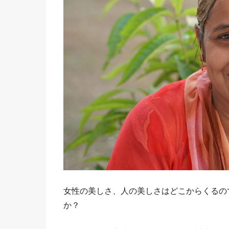
女性の美しさ、人の美しさはどこからくるの
か？