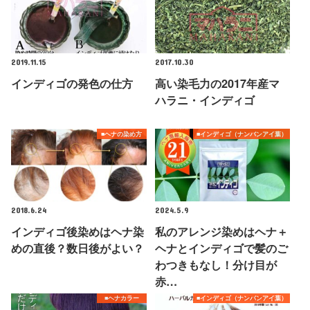
2019.11.15
2017.10.30
インディゴの発色の仕方
高い染毛力の2017年産マ
ハラニ・インディゴ
■ヘナの染め方
■インディゴ（ナンバンアイ葉）
2018.6.24
2024.5.9
インディゴ後染めはヘナ染
私のアレンジ染めはヘナ＋
めの直後？数日後がよい？
ヘナとインディゴで髪のご
わつきもなし！分け目が
赤…
■ヘナカラー
■インディゴ（ナンバンアイ葉）