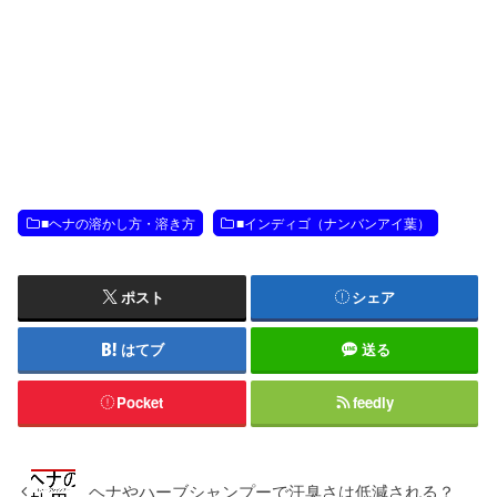
■ヘナの溶かし方・溶き方
■インディゴ（ナンバンアイ葉）
ポスト
シェア
はてブ
送る
Pocket
feedly
ヘナやハーブシャンプーで汗臭さは低減される？