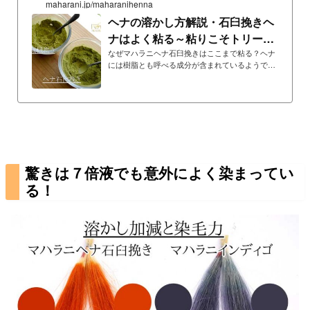
maharani.jp/maharanihenna
ヘナの溶かし方解説・石臼挽きヘ
ナはよく粘る～粘りこそトリート
メント作用
なぜマハラニヘナ石臼挽きはここまで粘る？ヘナ
には樹脂とも呼べる成分が含まれているようでヘ
ナ全般に粘ります。特に石臼挽きヘナの粘りはピ
カ一で、石臼挽きという製法がヘナが本来もって
いる粘性を保つため、それを溶かせばよく粘りま
す。ヘナに本来ある粘り成分＝髪のトリートメン
ト作用ヘナをすると数日～１週間程度は髪がトリ
ートメントされ扱いやすくなります。これはヘナ
の染まり成分とは異なるヘナのトリートメント作
用成分によるもので、これはヘナの樹脂成分のよ
驚きは７倍液でも意外によく染まってい
うなもので粘り成分です。マハラニヘナ石臼挽き
は粘りが強く...
る！