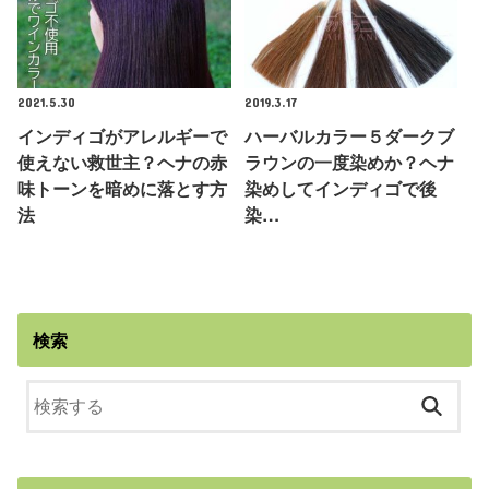
2021.5.30
2019.3.17
インディゴがアレルギーで
ハーバルカラー５ダークブ
使えない救世主？ヘナの赤
ラウンの一度染めか？ヘナ
味トーンを暗めに落とす方
染めしてインディゴで後
法
染…
検索