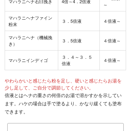
マハラニヘナ石臼挽き
4倍～4．2倍液
～
マハラニヘナファイン
３．5倍液
４倍液～
粉末
マハラニヘナ（機械挽
３．5倍液
４倍液～
き）
３．４～３．５
マハラニインディゴ
４倍液～
倍液
やわらかいと感じたら粉を足し、硬いと感じたらお湯を
少し足して、ご自分で調節してください。
倍液とはヘナの重さの何倍のお湯で溶かすかを示してい
ます。ハケの場合は手で塗るより、かなり緩くても塗布
できます。