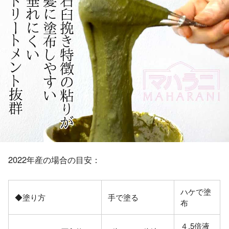
2022年産の場合の目安：
ハケで塗
◆塗り方
手で塗る
布
４.5倍液