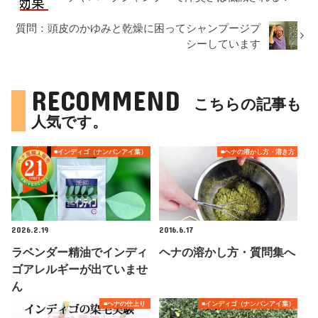
質問：頭皮のかゆみと乾燥に困ってシャンプージプ
シーしています
RECOMMEND
こちらの記事も
人気です。
■インディゴ（ナンバンアイ葉）
■ヘナの溶かし方・溶き方
2026.2.19
2016.6.17
ラベンダー精油でインディ
ヘナの溶かし方・質問集へ
ゴアレルギーが出ていませ
ん
■ヘナの仕上り
■インディゴ（ナンバンアイ葉）