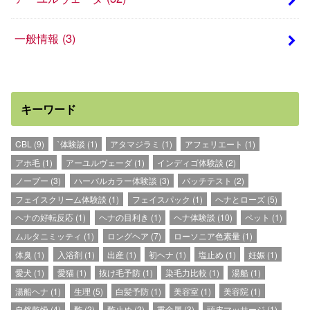
一般情報
(3)
キーワード
CBL
(9)
`体験談
(1)
アタマジラミ
(1)
アフェリエート
(1)
アホ毛
(1)
アーユルヴェーダ
(1)
インディゴ体験談
(2)
ノープー
(3)
ハーバルカラー体験談
(3)
パッチテスト
(2)
フェイスクリーム体験談
(1)
フェイスパック
(1)
ヘナとローズ
(5)
ヘナの好転反応
(1)
ヘナの目利き
(1)
ヘナ体験談
(10)
ペット
(1)
ムルタニミッティ
(1)
ロングヘア
(7)
ローソニア色素量
(1)
体臭
(1)
入浴剤
(1)
出産
(1)
初ヘナ
(1)
塩止め
(1)
妊娠
(1)
愛犬
(1)
愛猫
(1)
抜け毛予防
(1)
染毛力比較
(1)
湯船
(1)
湯船ヘナ
(1)
生理
(5)
白髪予防
(1)
美容室
(1)
美容院
(1)
自然乾燥
(4)
酢
(2)
酢止め
(2)
重金属
(3)
頭皮マッサージ
(1)