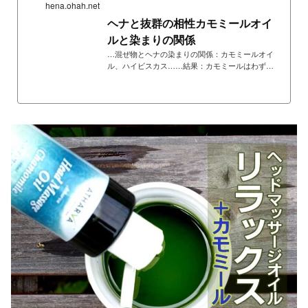
hena.ohah.net
ヘナと抜群の相性カモミールオイ
ルと染まりの関係
…混ぜ物とヘナの染まりの関係：カモミールオイ
ル、ハイビスカス……結果：カモミールはわずか
に染まりを濃くし、ハイビスカスは染まりを薄く
する……「鮮度の高く匂いがマイルドなマハラニ
ナにカモミールで、ヘナの匂いがほぼ無臭へ……