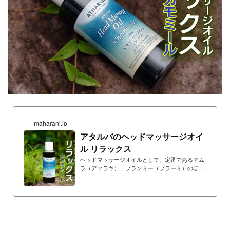
maharani.jp
アタルバのヘッドマッサージオイ
ル リラックス
ヘッドマッサージオイルとして、定番であるアム
ラ（アマラキ）、ブランミー（ブラーミ）のほ
か、シャタバリの根エキス、カス（ベチベル）根
エキス、ナガルモタ根エキスに加え、アタルバが
独自に水蒸留した無農薬ローズオイルを配合…