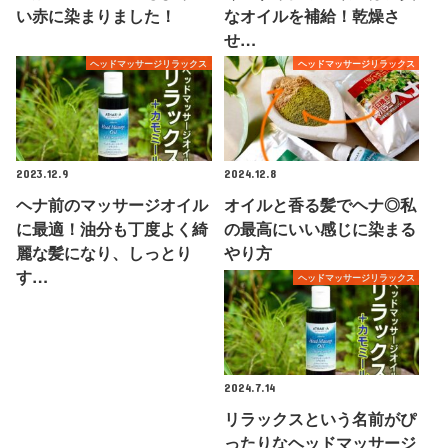
い赤に染まりました！
なオイルを補給！乾燥さ
せ…
ヘッドマッサージリラックス
ヘッドマッサージリラックス
2023.12.9
2024.12.8
ヘナ前のマッサージオイル
オイルと香る髪でヘナ◎私
に最適！油分も丁度よく綺
の最高にいい感じに染まる
麗な髪になり、しっとり
やり方
す…
ヘッドマッサージリラックス
2024.7.14
リラックスという名前がぴ
ったりなヘッドマッサージ