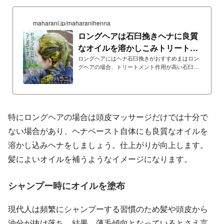
maharani.jp/maharanihenna
ロングヘアは石臼挽きヘナに良質
なオイルを溶かしこみトリートメ
ントアップ
ロングヘアにはヘナ石臼挽きがおすすめまはロン
グヘアの場合、トリートメント作用が高い石臼挽
きのヘナがおすすめ。石臼挽きヘナはよく粘り、
ロングヘアでも塗布しやすいです。アタルバヘア
オイルやヘッドマッサージオイルがおすすめまは
ヘナには良質なヘアオイルやヘッドマッサージオ
イルを溶かし込みましょう。まはオイルの頭皮マ
特にロングヘアの場合は頭皮マッサージだけでは十分で
ッサージだけでは髪の末端にオイルが届きにくい
ため、ヘナ自体にもオイルを溶かし込み、ヘナ石
ない場合があり、ヘナペースト自体にも良質なオイルを
臼挽き＋アタルバの良質なオイルで、頭皮ケアと
溶かし込みヘナをしましょう。仕上がりが向上します。
トリートメント力アップです。ヘナ石臼挽きにた
っぷりのアタ...
髪によいオイルを補うようなイメージになります。
シャンプー時にオイルを塗布
現代人は頻繁にシャンプーする習慣のため髪や頭皮から
油分が抜け落ち、結果、薄毛傾向となっているとさえ言