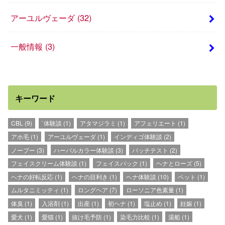
アーユルヴェーダ
(32)
一般情報
(3)
キーワード
CBL
(9)
`体験談
(1)
アタマジラミ
(1)
アフェリエート
(1)
アホ毛
(1)
アーユルヴェーダ
(1)
インディゴ体験談
(2)
ノープー
(3)
ハーバルカラー体験談
(3)
パッチテスト
(2)
フェイスクリーム体験談
(1)
フェイスパック
(1)
ヘナとローズ
(5)
ヘナの好転反応
(1)
ヘナの目利き
(1)
ヘナ体験談
(10)
ペット
(1)
ムルタニミッティ
(1)
ロングヘア
(7)
ローソニア色素量
(1)
体臭
(1)
入浴剤
(1)
出産
(1)
初ヘナ
(1)
塩止め
(1)
妊娠
(1)
愛犬
(1)
愛猫
(1)
抜け毛予防
(1)
染毛力比較
(1)
湯船
(1)