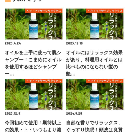
ヘッドマッサージリラックス
ヘッドマッサージリラックス
2023.4.24
2023.12.10
オイルを上手に使って脱シ
オイルにはリラックス効果
ャンプー！こまめにオイル
があり、料理用オイルとは
を使用するほどシャンプ
比べものにならない髪の
ー…
艶…
ヘッドマッサージリラックス
ヘッドマッサージリラックス
2023.12.9
2024.9.28
今回初めて使用！期待以上
自然な香りでリラックス、
の効果・・・いつもより濃
ぐっすり快眠！頭皮は良質