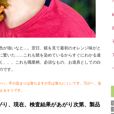
色が強いなと…。翌日、鏡を見て最初のオレンジ味がと
に驚いた……これも髭を染めているからすぐにわかる違
く、、、これも職業柄、必須なもの、お道具としての白
のです。
さい。手の染まりは落ちますが爪は落ちにくいです。万が一、染
えるそうです。
あがり、現在、検査結果があがり次第、製品