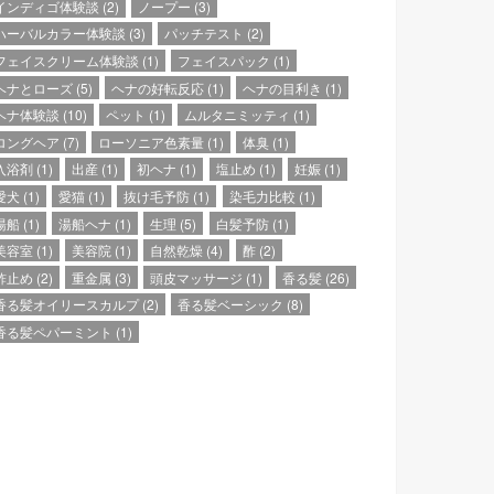
インディゴ体験談
(2)
ノープー
(3)
ハーバルカラー体験談
(3)
パッチテスト
(2)
フェイスクリーム体験談
(1)
フェイスパック
(1)
ヘナとローズ
(5)
ヘナの好転反応
(1)
ヘナの目利き
(1)
ヘナ体験談
(10)
ペット
(1)
ムルタニミッティ
(1)
ロングヘア
(7)
ローソニア色素量
(1)
体臭
(1)
入浴剤
(1)
出産
(1)
初ヘナ
(1)
塩止め
(1)
妊娠
(1)
愛犬
(1)
愛猫
(1)
抜け毛予防
(1)
染毛力比較
(1)
湯船
(1)
湯船ヘナ
(1)
生理
(5)
白髪予防
(1)
美容室
(1)
美容院
(1)
自然乾燥
(4)
酢
(2)
酢止め
(2)
重金属
(3)
頭皮マッサージ
(1)
香る髪
(26)
香る髪オイリースカルプ
(2)
香る髪ベーシック
(8)
香る髪ペパーミント
(1)