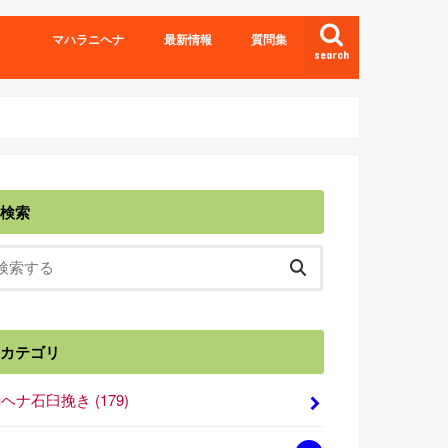
マハラニヘナ
最新情報
質問集
search
検索
カテゴリ
■ヘナ石臼挽き
(179)