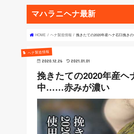
マハラニヘナ最新
HOME
ヘナ製造情報
挽きたての2020年産ヘナ石臼挽き
ヘナ製造情報
2020.12.26
2021.01.01
挽きたての2020年産
中……赤みが濃い