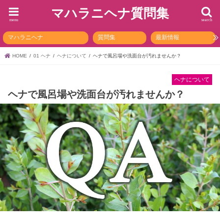
マハラニヘナ質問集
menu
search
マハラニヘナ
質問集
最新情報
HOME
01 ヘナ
ヘナについて
ヘナで風呂場や洗面台が汚れませんか？
ヘナについて
ヘナで風呂場や洗面台が汚れませんか？