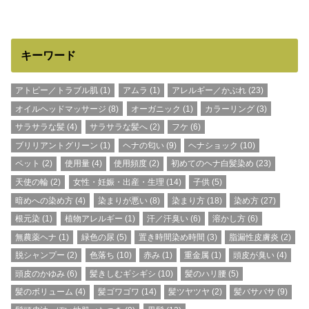
キーワード
アトピー／トラブル肌
(1)
アムラ
(1)
アレルギー／かぶれ
(23)
オイルヘッドマッサージ
(8)
オーガニック
(1)
カラーリング
(3)
サラサラな髪
(4)
サラサラな髪へ
(2)
フケ
(6)
ブリリアントグリーン
(1)
ヘナの匂い
(9)
ヘナショック
(10)
ペット
(2)
使用量
(4)
使用頻度
(2)
初めてのヘナ白髪染め
(23)
天使の輪
(2)
女性・妊娠・出産・生理
(14)
子供
(5)
暗めへの染め方
(4)
染まりが悪い
(8)
染まり方
(18)
染め方
(27)
根元染
(1)
植物アレルギー
(1)
汗／汗臭い
(6)
溶かし方
(6)
無農薬ヘナ
(1)
緑色の尿
(5)
置き時間染め時間
(3)
脂漏性皮膚炎
(2)
脱シャンプー
(2)
色落ち
(10)
赤み
(1)
重金属
(1)
頭皮が臭い
(4)
頭皮のかゆみ
(6)
髪きしむギシギシ
(10)
髪のハリ腰
(5)
髪のボリューム
(4)
髪ゴワゴワ
(14)
髪ツヤツヤ
(2)
髪バサバサ
(9)