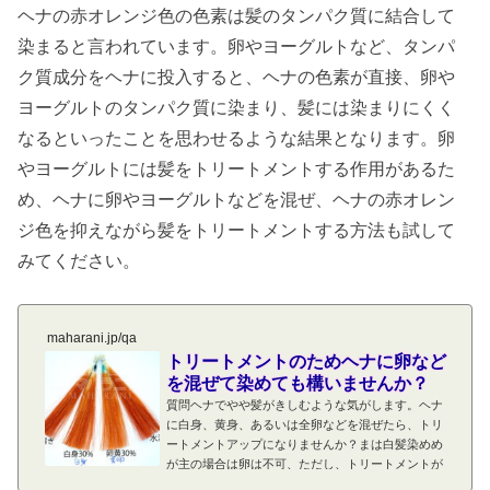
ヘナの赤オレンジ色の色素は髪のタンパク質に結合して
染まると言われています。卵やヨーグルトなど、タンパ
ク質成分をヘナに投入すると、ヘナの色素が直接、卵や
ヨーグルトのタンパク質に染まり、髪には染まりにくく
なるといったことを思わせるような結果となります。卵
やヨーグルトには髪をトリートメントする作用があるた
め、ヘナに卵やヨーグルトなどを混ぜ、ヘナの赤オレン
ジ色を抑えながら髪をトリートメントする方法も試して
みてください。
maharani.jp/qa
トリートメントのためヘナに卵など
を混ぜて染めても構いませんか？
質問ヘナでやや髪がきしむような気がします。ヘナ
に白身、黄身、あるいは全卵などを混ぜたら、トリ
ートメントアップになりませんか？まは白髪染めめ
が主の場合は卵は不可、ただし、トリートメントが
主の場合は可ヘナと卵の実験は何度も行っています