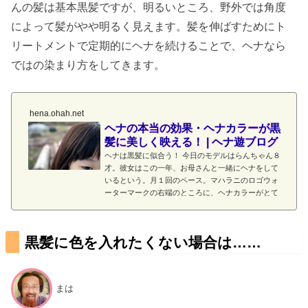
んの髪は基本黒髪ですが、明るいところ、野外では角度
によって髪がやや明るく見えます。髪を伸ばすためにト
リートメントで定期的にヘナを続けることで、ヘナなら
ではの染まり方をしてきます。
hena.ohah.net
ヘナの本当の効果・ヘナカラーが黒
髪に美しく映える！ | ヘナ遊ブログ
ヘナは黒髪に似合う！ 今日のモデルはらんちゃん８
才。彼女はこの一年、お母さんと一緒にヘナをして
いるという。月１回のペース。マハラニのロゴウォ
ーターマークの右端のところに、ヘナカラーがとて
も美しく入っている。実際は、反射の加減で黒髪に
染まったヘナが赤茶に反射している。 日陰でのヘナ
カラーの見え方
黒髪に色を入れたくない場合は……
まは