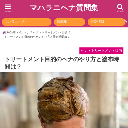
マハラニヘナ質問集
menu
search
マハラニヘナ
質問集
最新情報
HOME
01 ヘナ
ヘナ・トリートメント目的
トリートメント目的のヘナのやり方と塗布時間は？
ヘナ・トリートメント目的
トリートメント目的のヘナのやり方と塗布時
間は？