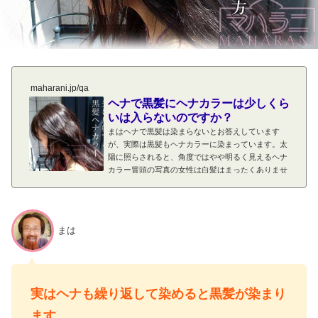
maharani.jp/qa
ヘナで黒髪にヘナカラーは少しくら
いは入らないのですか？
まはヘナで黒髪は染まらないとお答えしています
が、実際は黒髪もヘナカラーに染まっています。太
陽に照らされると、角度ではやや明るく見えるヘナ
カラー冒頭の写真の女性は白髪はまったくありませ
んが、この何年もヘナを月に一回続けています。ヘ
ナをしていると、髪の質感がよくなるためです。長
年、定期的にヘナを続けていると、黒髪でもヘナカ
ラーが入っているように見えてくる場合がありま
まは
す。反射角度ではヘナカラーが薄れたり消えたりし
て、もともとの黒髪に見える染まってはいるもの
の、黒い絵の具の上に、少しの赤い絵の具を落...
実はヘナも繰り返して染めると黒髪が染まり
ます