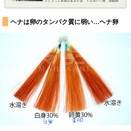
ートメント作用があるため、１か月に一度、何時間
ものヘナをし、髪をトリートメントしている。ヘナ
カラーはぱっと見、ほとんどわからない。一般的に
黒髪にはヘナカラーは染まりません黒髪にはヘナカ
ヘナは卵のタンパク質に弱い…ヘナ卵
ラーは入りません。ただし、厳密には多少、入りま
す。光の角度がかわると赤茶に髪が光る見え方をす
る場合があります。上の女性の髪を角度をかえて撮
影してみたところが下の写真。髪に赤茶が入ってい
るのがわかりますが、通常は、日蔭では...