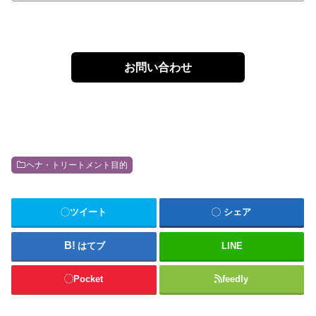
が確実に、卵、全卵や、白身、黄身はヘナの染毛力
を弱めます。もし、ヘナで白髪染めをしたい方の場
合はおすすめしませんが、トリートメントのみされ
たい方（白髪染めは考えていない）の場合は、お好
みで卵などを混ぜても構いません。ヘナで髪がきし
お問い合わせ
む場合はオイルを上手に使いましょう通...
ヘナ・トリートメント目的
ツイート
シェア
はてブ
LINE
Pocket
feedly