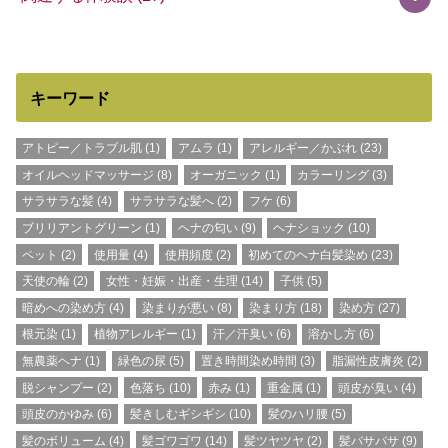
キーワード
アトピー／トラブル肌
(1)
アムラ
(1)
アレルギー／かぶれ
(23)
オイルヘッドマッサージ
(8)
オーガニック
(1)
カラーリング
(3)
サラサラな髪
(4)
サラサラな髪へ
(2)
フケ
(6)
ブリリアントグリーン
(1)
ヘナの匂い
(9)
ヘナショック
(10)
ペット
(2)
使用量
(4)
使用頻度
(2)
初めてのヘナ白髪染め
(23)
天使の輪
(2)
女性・妊娠・出産・生理
(14)
子供
(5)
暗めへの染め方
(4)
染まりが悪い
(8)
染まり方
(18)
染め方
(27)
根元染
(1)
植物アレルギー
(1)
汗／汗臭い
(6)
溶かし方
(6)
無農薬ヘナ
(1)
緑色の尿
(5)
置き時間染め時間
(3)
脂漏性皮膚炎
(2)
脱シャンプー
(2)
色落ち
(10)
赤み
(1)
重金属
(1)
頭皮が臭い
(4)
頭皮のかゆみ
(6)
髪きしむギシギシ
(10)
髪のハリ腰
(5)
髪のボリューム
(4)
髪ゴワゴワ
(14)
髪ツヤツヤ
(2)
髪バサバサ
(9)