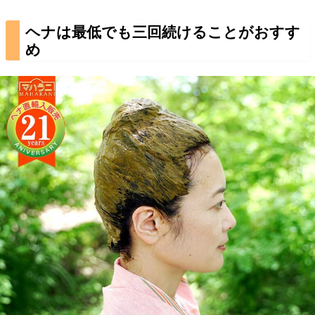
発生しやすいhttps://www.youtube.com/shorts/o14qX
6Cw70Eヘナでパーマなどのシリコン剤が剥がれ落
ヘナは最低でも三回続けることがおすす
ちる？一説では、パーマや合成シャンプー剤に含ま
れるシリコン系のコーティング剤がヘナすることで
め
剥がれ落ち、一時的に仕上がりがひどくなったよう
に感じられる、ということもあるようで...