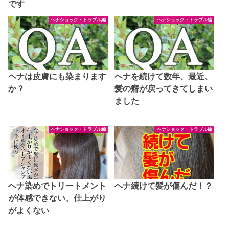
です
ヘナショック・トラブル編
ヘナショック・トラブル編
ヘナは皮膚にも染まります
ヘナを続けて数年、最近、
か？
髪の癖が戻ってきてしまい
ました
ヘナショック・トラブル編
ヘナショック・トラブル編
ヘナ染めでトリートメント
ヘナ続けて髪が傷んだ！？
が体感できない、仕上がり
がよくない