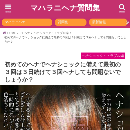
マハラニヘナ質問集
menu
search
マハラニヘナ
質問集
最新情報
HOME
01 ヘナ
ヘナショック・トラブル編
初めてのヘナでヘナショックに備えて最初の３回は３日続けて３回ヘナしても問題ないでしょ
うか？
ヘナショック・トラブル編
初めてのヘナでヘナショックに備えて最初の
３回は３日続けて３回ヘナしても問題ないで
しょうか？