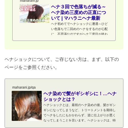
maharani.jp
ヘナ３回で色落ちが減る～
ヘナ染め三度めの正直につ
いて | マハラニヘナ最新
ヘナ初めてでヘナショックに遭遇～ひど
い色落ちで二回めのヘナをするのが心配
に…不思議なのですがヘナ三度目が終わ
ると、それ以降、ヘナを洗い流す際、綺
麗に落とせるようになる、髪のキシミも
軽減、するっとヘナが落ちる…タオルが
汚れるような色落ちも軽減していきま
ヘナショックについて、ご存じない方は、まず、以下の
す。
ページをご参照ください。
maharani.jp/qa
ヘナ染めで髪がギシギシに！…ヘナ
ショックとは？
ヘナショックとは、最初のヘナ染めの後、髪がギシ
ギシになってしまうなど、トリートメントを期待し
てヘナをしたにもかかわらず、逆に仕上がりが悪く
なってしまうことを言います。ヘナショックは、特
にヘアダイやパーマなどで痛んでいる髪の場合に、