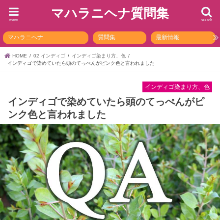
マハラニヘナ質問集
menu
search
マハラニヘナ
質問集
最新情報
HOME
02 インディゴ
インディゴ染まり方、色
インディゴで染めていたら頭のてっぺんがピンク色と言われました
インディゴ染まり方、色
インディゴで染めていたら頭のてっぺんがピ
ンク色と言われました