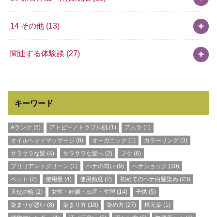
14 その他
(13)
関連する体験談
(27)
キーワード
Aランク
(5)
アトピー／トラブル肌
(1)
アムラ
(1)
オイルヘッドマッサージ
(8)
オーガニック
(1)
カラーリング
(3)
サラサラな髪
(4)
サラサラな髪へ
(2)
フケ
(6)
ブリリアントグリーン
(1)
ヘナの匂い
(9)
ヘナショック
(10)
ペット
(2)
使用量
(4)
使用頻度
(2)
初めてのヘナ白髪染め
(23)
天使の輪
(2)
女性・妊娠・出産・生理
(14)
子供
(5)
染まりが悪い
(8)
染まり方
(18)
染め方
(27)
根元染
(1)