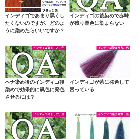
インディゴであまり黒くし
インディゴの後染めで赤味
たくないのですが、どのよ
が残り栗色に染まらない
うに染めたらいいですか？
インディゴ染まり方、色
インディゴ染まり方、色
ヘナ染め後のインディゴ後
インディゴが紫に発色して
染めで効果的に黒色に発色
困っている
させるには？
インディゴ染まり方、色
インディゴ染まり方、色