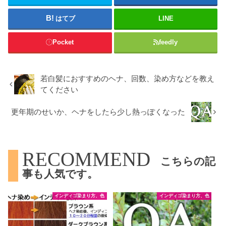
はてブ
LINE
Pocket
feedly
若白髪におすすめのヘナ、回数、染め方などを教え
てください
更年期のせいか、ヘナをしたら少し熱っぽくなった
RECOMMEND
こちらの記
事も人気です。
インディゴ染まり方、色
インディゴ染まり方、色