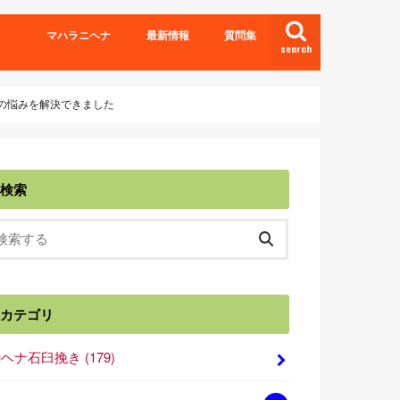
マハラニヘナ
最新情報
質問集
search
の悩みを解決できました
検索
カテゴリ
■ヘナ石臼挽き
(179)