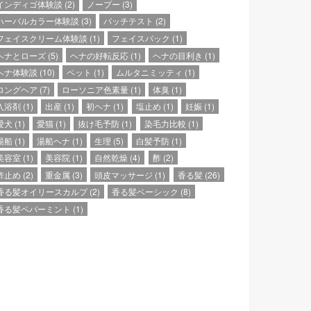
インディゴ体験談
(2)
ノープー
(3)
ハーバルカラー体験談
(3)
パッチテスト
(2)
フェイスクリーム体験談
(1)
フェイスパック
(1)
ヘナとローズ
(5)
ヘナの好転反応
(1)
ヘナの目利き
(1)
ヘナ体験談
(10)
ペット
(1)
ムルタニミッティ
(1)
ロングヘア
(7)
ローソニア色素量
(1)
体臭
(1)
入浴剤
(1)
出産
(1)
初ヘナ
(1)
塩止め
(1)
妊娠
(1)
愛犬
(1)
愛猫
(1)
抜け毛予防
(1)
染毛力比較
(1)
湯船
(1)
湯船ヘナ
(1)
生理
(5)
白髪予防
(1)
美容室
(1)
美容院
(1)
自然乾燥
(4)
酢
(2)
酢止め
(2)
重金属
(3)
頭皮マッサージ
(1)
香る髪
(26)
香る髪オイリースカルプ
(2)
香る髪ベーシック
(8)
香る髪ペパーミント
(1)