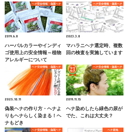
ヘナ安全情報・偽装ヘナ
ヘナ安全情報・偽装ヘナ
2019.6.8
2023.3.8
ハーバルカラーやインディ
マハラニヘナ選定時、複数
ゴ使用上の安全情報～植物
回の検査を実施しています
アレルギーについて
ヘナ安全情報・偽装ヘナ
ヘナ安全情報・偽装ヘナ
2025.10.11
2019.11.15
偽装ヘナの作り方・ヘナよ
ヘナ染めしたら緑色の尿が
りもヘナらしく染まる！ヘ
でた、これは大丈夫？
ナもどき
ヘナ安全情報・偽装ヘナ
ヘナ産地