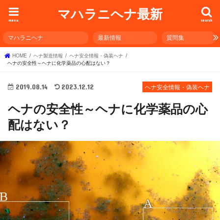
マハラニヘナ最新
menu
search
マハラニヘナ
最新情報
質問集
HOME
ヘナ製造情報
ヘナ安全情報・偽装ヘナ
ヘナの安全性～ヘナに化学薬品の心配はない？
2019.08.14
2023.12.12
ヘナ安全情報・偽装ヘナ
ヘナの安全性～ヘナに化学薬品の心
配はない？