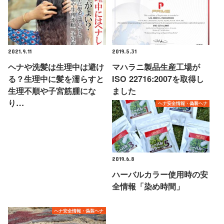
2021.9.11
2019.5.31
ヘナや洗髪は生理中は避け
マハラニ製品生産工場が
る？生理中に髪を濡らすと
ISO 22716:2007を取得し
生理不順や子宮筋腫にな
ました
り…
ヘナ安全情報・偽装ヘナ
2019.6.8
ハーバルカラー使用時の安
全情報「染め時間」
ヘナ安全情報・偽装ヘナ