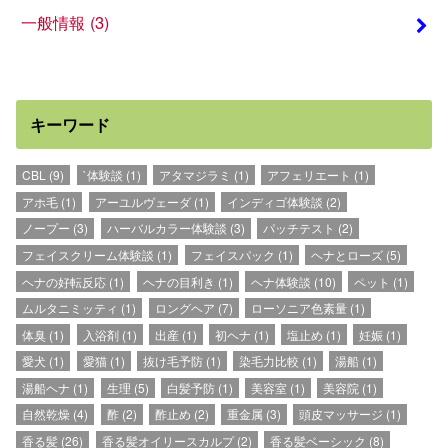
一般情報
(3)
キーワード
CBL
(9)
`体験談
(1)
アタマジラミ
(1)
アフェリエート
(1)
アホ毛
(1)
アーユルヴェーダ
(1)
インディゴ体験談
(2)
ノープー
(3)
ハーバルカラー体験談
(3)
パッチテスト
(2)
フェイスクリーム体験談
(1)
フェイスパック
(1)
ヘナとローズ
(5)
ヘナの好転反応
(1)
ヘナの目利き
(1)
ヘナ体験談
(10)
ペット
(1)
ムルタニミッティ
(1)
ロングヘア
(7)
ローソニア色素量
(1)
体臭
(1)
入浴剤
(1)
出産
(1)
初ヘナ
(1)
塩止め
(1)
妊娠
(1)
愛犬
(1)
愛猫
(1)
抜け毛予防
(1)
染毛力比較
(1)
湯船
(1)
湯船ヘナ
(1)
生理
(5)
白髪予防
(1)
美容室
(1)
美容院
(1)
自然乾燥
(4)
酢
(2)
酢止め
(2)
重金属
(3)
頭皮マッサージ
(1)
香る髪
(26)
香る髪オイリースカルプ
(2)
香る髪ベーシック
(8)