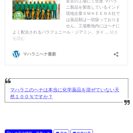
マハラニのヘナは本当に化学薬品を混ぜていない天
然１００％ですか？
ヘナ安全情報・偽装ヘナ
産地
検査結果