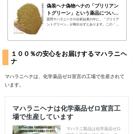
偽装ヘナ偽物ヘナの「ブリリアン
トグリーン」という薬品について
教えてください | ...
質問マハラニヘナの分析結果の中に、「ブリリア
ントグリーン」が検出せずとあります。この「ブ
リリアントグリーン」と
１００％の安心をお届けするマハラニヘ
ナ
マハラニヘナは、化学薬品ゼロ宣言の工場で生産されて
います。