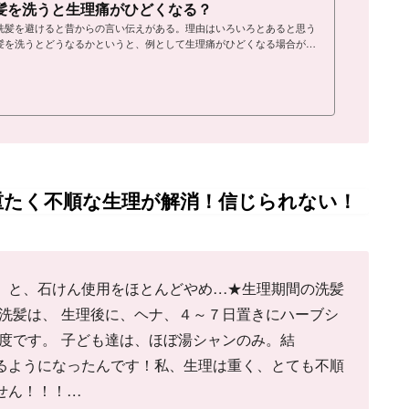
髪を洗うと生理痛がひどくなる？
洗髪を避けると昔からの言い伝えがある。理由はいろいろとあると思う
髪を洗うとどうなるかというと、例として生理痛がひどくなる場合が多
ころが、現代人は毎日シャンプー症候群。髪を毎日のようにシャンプー
頭皮と髪が清潔になると思い込んでいる。だから、昔からの言い伝えの
時に髪を洗わないということ自体ができない。この毎日シャンプー症候
すためにどうしたらいいのか？……
重たく不順な生理が解消！信じられない！
」と、石けん使用をほとんどやめ…★生理期間の洗髪
の洗髪は、 生理後に、ヘナ、４～７日置きにハーブシ
度です。 子ども達は、ほぼ湯シャンのみ。結
るようになったんです！私、生理は重く、とても不順
せん！！！…