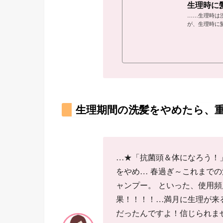
生理時に
……生理時は
が、生理時に
いようだ。と
で洗うことで
ように生理の
群から抜け出
生理期間の洗髪をやめたら、
…★「抗菌頭＆体になろう！
をやめ… 春過ぎ～これまで
ャンプー。 といった、使用頻
果！！！！…満月に生理が来
だったんですよ！信じられま