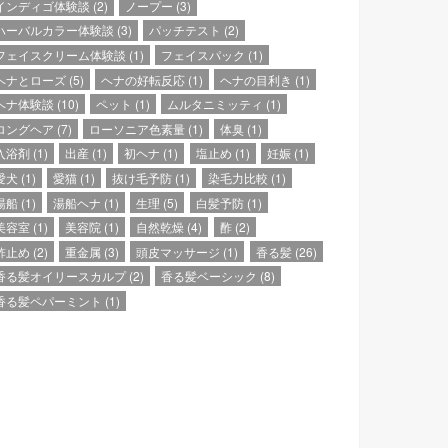
インディゴ体験談
(2)
ノープー
(3)
ハーバルカラー体験談
(3)
パッチテスト
(2)
フェイスクリーム体験談
(1)
フェイスパック
(1)
ヘナとローズ
(5)
ヘナの好転反応
(1)
ヘナの目利き
(1)
ヘナ体験談
(10)
ペット
(1)
ムルタニミッティ
(1)
ロングヘア
(7)
ローソニア色素量
(1)
体臭
(1)
入浴剤
(1)
出産
(1)
初ヘナ
(1)
塩止め
(1)
妊娠
(1)
愛犬
(1)
愛猫
(1)
抜け毛予防
(1)
染毛力比較
(1)
湯船
(1)
湯船ヘナ
(1)
生理
(5)
白髪予防
(1)
美容室
(1)
美容院
(1)
自然乾燥
(4)
酢
(2)
酢止め
(2)
重金属
(3)
頭皮マッサージ
(1)
香る髪
(26)
香る髪オイリースカルプ
(2)
香る髪ベーシック
(8)
香る髪ペパーミント
(1)