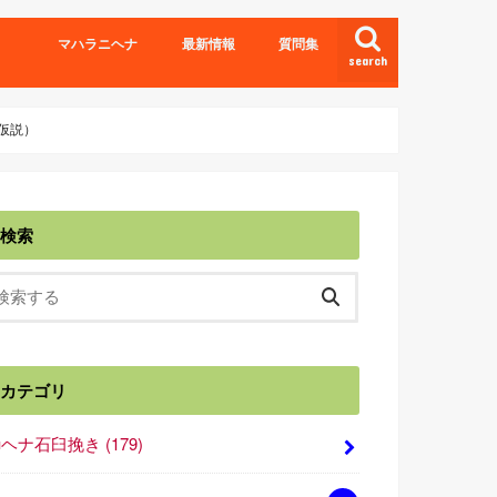
マハラニヘナ
最新情報
質問集
search
仮説）
検索
カテゴリ
■ヘナ石臼挽き
(179)