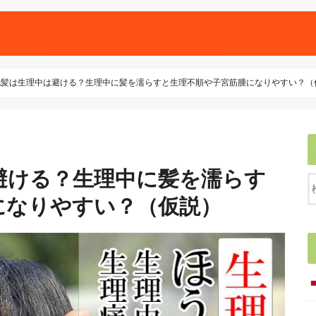
洗髪は生理中は避ける？生理中に髪を濡らすと生理不順や子宮筋腫になりやすい？（
避ける？生理中に髪を濡らす
になりやすい？（仮説）