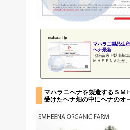
maharani.jp
マハラニ製品生産工場
ヘナ最新
化粧品適正製造基準認証
ＭＨＥＥＮＡ社が、
マハラニヘナを製造するＳＭ
受けたヘナ畑の中にヘナのオ