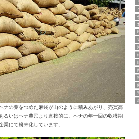
ヘナの葉をつめた麻袋が山のように積みあがり、売買高
あるいはヘナ農民より直接的に、ヘナの年一回の収穫期
企業にて粉末化しています。