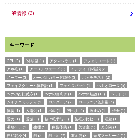
一般情報
(3)
キーワード
CBL
(9)
`体験談
(1)
アタマジラミ
(1)
アフェリエート
(1)
アホ毛
(1)
アーユルヴェーダ
(1)
インディゴ体験談
(2)
ノープー
(3)
ハーバルカラー体験談
(3)
パッチテスト
(2)
フェイスクリーム体験談
(1)
フェイスパック
(1)
ヘナとローズ
(5)
ヘナの好転反応
(1)
ヘナの目利き
(1)
ヘナ体験談
(10)
ペット
(1)
ムルタニミッティ
(1)
ロングヘア
(7)
ローソニア色素量
(1)
体臭
(1)
入浴剤
(1)
出産
(1)
初ヘナ
(1)
塩止め
(1)
妊娠
(1)
愛犬
(1)
愛猫
(1)
抜け毛予防
(1)
染毛力比較
(1)
湯船
(1)
湯船ヘナ
(1)
生理
(5)
白髪予防
(1)
美容室
(1)
美容院
(1)
自然乾燥
(4)
酢
(2)
酢止め
(2)
重金属
(3)
頭皮マッサージ
(1)