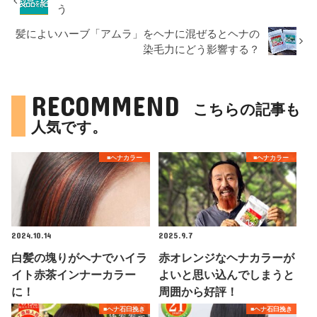
う
髪によいハーブ「アムラ」をヘナに混ぜるとヘナの
染毛力にどう影響する？
RECOMMEND
こちらの記事も
人気です。
■ヘナカラー
■ヘナカラー
2024.10.14
2025.9.7
白髪の塊りがヘナでハイラ
赤オレンジなヘナカラーが
イト赤茶インナーカラー
よいと思い込んでしまうと
に！
周囲から好評！
■ヘナ石臼挽き
■ヘナ石臼挽き