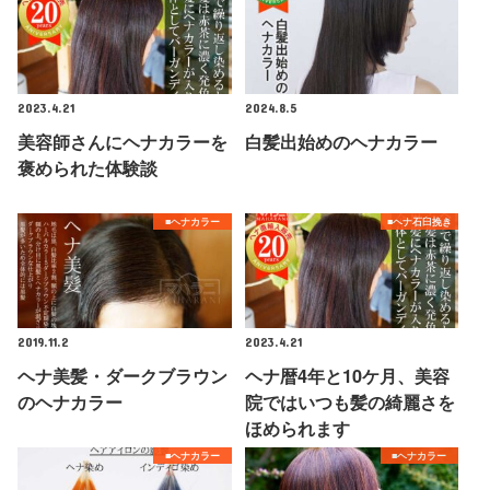
2023.4.21
2024.8.5
美容師さんにヘナカラーを
白髪出始めのヘナカラー
褒められた体験談
■ヘナカラー
■ヘナ石臼挽き
2019.11.2
2023.4.21
ヘナ美髪・ダークブラウン
ヘナ暦4年と10ケ月、美容
のヘナカラー
院ではいつも髪の綺麗さを
ほめられます
■ヘナカラー
■ヘナカラー