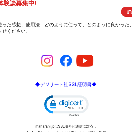
体験談募集中!
詳
使った感想、使用法、どのように使って、どのように良かった
らせください。
◆デジサート社SSL証明書◆
Click to open certificate verific
maharani.jpはSSL暗号化通信に対応し