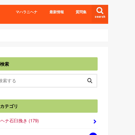
マハラニヘナ
最新情報
質問集
search
検索
カテゴリ
■ヘナ石臼挽き
(179)