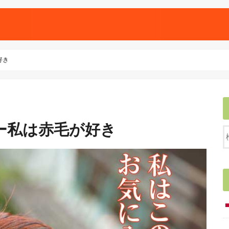
好き
ー私は赤毛が好き