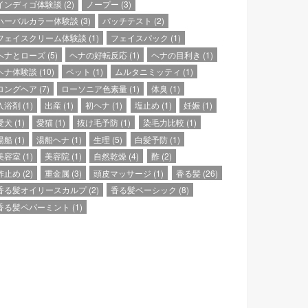
インディゴ体験談
(2)
ノープー
(3)
ハーバルカラー体験談
(3)
パッチテスト
(2)
フェイスクリーム体験談
(1)
フェイスパック
(1)
ヘナとローズ
(5)
ヘナの好転反応
(1)
ヘナの目利き
(1)
ヘナ体験談
(10)
ペット
(1)
ムルタニミッティ
(1)
ロングヘア
(7)
ローソニア色素量
(1)
体臭
(1)
入浴剤
(1)
出産
(1)
初ヘナ
(1)
塩止め
(1)
妊娠
(1)
愛犬
(1)
愛猫
(1)
抜け毛予防
(1)
染毛力比較
(1)
湯船
(1)
湯船ヘナ
(1)
生理
(5)
白髪予防
(1)
美容室
(1)
美容院
(1)
自然乾燥
(4)
酢
(2)
酢止め
(2)
重金属
(3)
頭皮マッサージ
(1)
香る髪
(26)
香る髪オイリースカルプ
(2)
香る髪ベーシック
(8)
香る髪ペパーミント
(1)