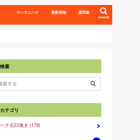
マハラニヘナ
最新情報
質問集
search
検索
カテゴリ
■ヘナ石臼挽き
(179)