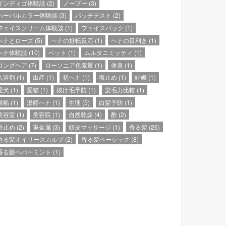
インディゴ体験談
(2)
ノープー
(3)
ハーバルカラー体験談
(3)
パッチテスト
(2)
フェイスクリーム体験談
(1)
フェイスパック
(1)
ヘナとローズ
(5)
ヘナの好転反応
(1)
ヘナの目利き
(1)
ヘナ体験談
(10)
ペット
(1)
ムルタニミッティ
(1)
ロングヘア
(7)
ローソニア色素量
(1)
体臭
(1)
入浴剤
(1)
出産
(1)
初ヘナ
(1)
塩止め
(1)
妊娠
(1)
愛犬
(1)
愛猫
(1)
抜け毛予防
(1)
染毛力比較
(1)
湯船
(1)
湯船ヘナ
(1)
生理
(5)
白髪予防
(1)
美容室
(1)
美容院
(1)
自然乾燥
(4)
酢
(2)
酢止め
(2)
重金属
(3)
頭皮マッサージ
(1)
香る髪
(26)
香る髪オイリースカルプ
(2)
香る髪ベーシック
(8)
香る髪ペパーミント
(1)