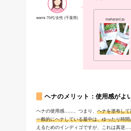
warra 70代/女性 (千葉県)
maharani.jp
ヘナのメリット：使用感がよ
ヘナの使用感……、つまり、
ヘナを塗布して
一般的にヘナしている最中は、ゆったり時間
えるためのインディゴですが、これは真逆…