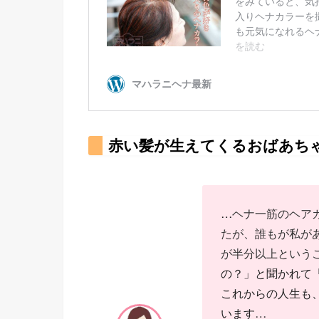
赤い髪が生えてくるおばあち
…
ヘナ一筋のヘア
たが、誰もが私が
が半分以上という
の？」と聞かれて
これからの人生も
います
…