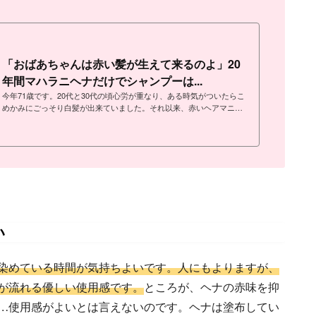
「おばあちゃんは赤い髪が生えて来るのよ」20
年間マハラニヘナだけでシャンプーは...
今年71歳です。20代と30代の頃心労が重なり、ある時気がついたらこ
めかみにごっそり白髪が出来ていました。それ以来、赤いヘアマニュ
キュアをしていましたが、頭皮にベッタリついた赤い染料に恐怖して
天然染料を探しました。最初はヘナの美容院へ行きました。その美容
院ではヘナにケミカルを混ぜて染まりを早くしていたので、天然10
0％のヘナを探してマハラニヘナにたどり着きました。以来20年以上
（30年ぐらいかも）自分で染めるヘナ一筋のヘアカラーライフです。
マハラニヘナに巡り会えたことが、私の髪の健康を保つきっかけでし
た。...
い
染めている時間が気持ちよいです。人にもよりますが、
が流れる優しい使用感です。
ところが、ヘナの赤味を抑
…使用感がよいとは言えないのです。ヘナは塗布してい