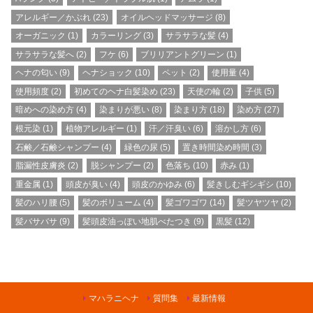
アレルギー／かぶれ
(23)
オイルヘッドマッサージ
(8)
オーガニック
(1)
カラーリング
(3)
サラサラな髪
(4)
サラサラな髪へ
(2)
フケ
(6)
ブリリアントグリーン
(1)
ヘナの匂い
(9)
ヘナショック
(10)
ペット
(2)
使用量
(4)
使用頻度
(2)
初めてのヘナ白髪染め
(23)
天使の輪
(2)
子供
(5)
暗めへの染め方
(4)
染まりが悪い
(8)
染まり方
(18)
染め方
(27)
根元染
(1)
植物アレルギー
(1)
汗／汗臭い
(6)
溶かし方
(6)
石鹸／石鹸シャンプー
(4)
緑色の尿
(5)
置き時間染め時間
(3)
脂漏性皮膚炎
(2)
脱シャンプー
(2)
色落ち
(10)
赤み
(1)
重金属
(1)
頭皮が臭い
(4)
頭皮のかゆみ
(6)
髪きしむギシギシ
(10)
髪のハリ腰
(5)
髪のボリューム
(4)
髪ゴワゴワ
(14)
髪ツヤツヤ
(2)
髪バサバサ
(9)
髪頭皮油っぽい地肌べたつき
(9)
黒髪
(12)
マハラニヘナ
質問集
最新情報