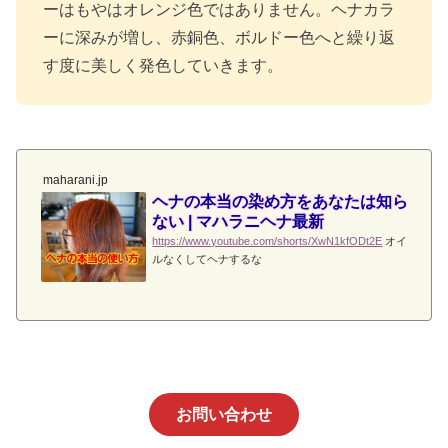
ーはもやはオレンジ色ではありません。ヘナカラ
ーに深みが増し、赤銅色、ボルドー色へと繰り返
す度に美しく発色していきます。
maharani.jp
ヘナの本当の染め方をあなたは知ら
ない | マハラニヘナ最新
https://www.youtube.com/shorts/XwN1kfODt2E
オイ
ルなくしてヘナするな
お問い合わせ