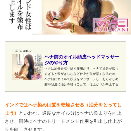
maharani.jp
ヘナ前のオイル頭皮ヘッドマッサー
ジのやり方
ヘナは油分を取り除く作用がり、ヘナで油分が落ち
すぎると髪がきしむなど仕上がりが悪くなるため、
ヘナ前にオイルで頭皮をマッサージし、あらかじめ
髪や頭皮に油分を補うことで、仕上がりが向上する
だけでなく頭皮ケアにもなり、さまざまな効果が期
待できます。
インドではヘナ染めは髪を乾燥させる（油分をとってし
まう）
といわれ、適度なオイル分はヘナの染まりを向上
させ、同時にヘナのトリートメント作用を引出し仕上が
りを向上させます。