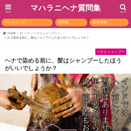
マハラニヘナ質問集
menu
search
マハラニヘナ
質問集
最新情報
HOME
01 ヘナ
ヘナとシャンプー
ヘナで染める前に、髪はシャンプーしたほうがいいでしょうか？
ヘナとシャンプー
ヘナで染める前に、髪はシャンプーしたほう
がいいでしょうか？