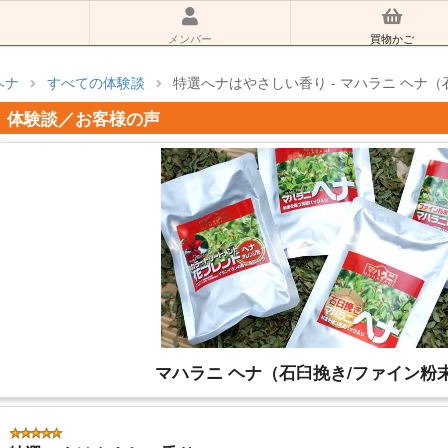
メンバー
買物かご
ヘナ
すべての体験談
特選へナはやさしい香り - マハラニ ヘナ（
体験談／お客様の声
マハラニ ヘナ（石臼挽き/ファイン粉