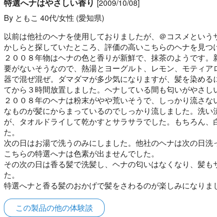
特選へナはやさしい香り
[2009/10/08]
By ともこ 40代/女性 (愛知県)
以前は他社のヘナを使用しておりましたが、＠コスメという
かしらと探していたところ、評価の高いこちらのヘナを見つ
２００８年物はヘナの色と香りが新鮮で、抹茶のようです。
要がないそうなので、熱湯とヨーグルト、レモン、モティア
器で混ぜ混ぜ。ダマダマが多少気になりますが、髪を染める
てから３時間放置しました。ヘナしている間も匂いがやさし
２００８年のヘナは粉末がやや荒いそうで、しっかり流さな
なものが髪にからまっているのでしっかり流しました。洗い
が、タオルドライして乾かすとサラサラでした。もちろん、
た。
次の日はお湯で洗うのみにしました。他社のヘナは次の日洗
こちらの特選へナは色素が出ませんでした。
その次の日は香る髪で洗髪し、ヘナの匂いはなくなり、髪も
た。
特選へナと香る髪のおかげで髪をさわるのが楽しみになりま
この製品の他の体験談