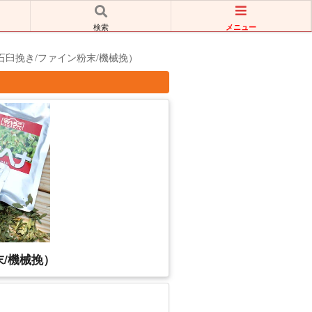
メニュー
検索
石臼挽き/ファイン粉末/機械挽）
末/機械挽）