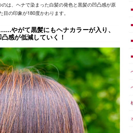
立つのは、ヘナで染まった白髪の発色と黒髪の凹凸感が原
目の印象が180度かわります。
め……やがて黒髪にもヘナカラーが入り、
凹凸感が低減していく！