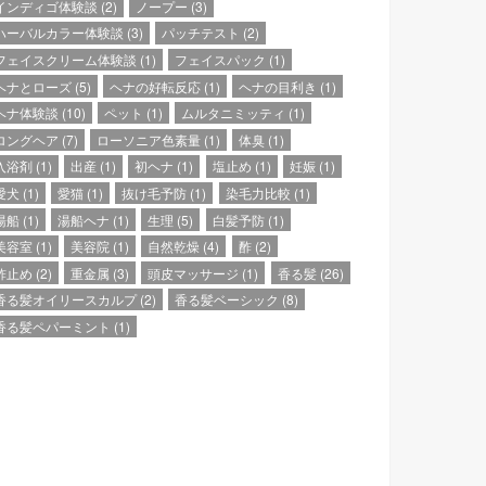
インディゴ体験談
(2)
ノープー
(3)
ハーバルカラー体験談
(3)
パッチテスト
(2)
フェイスクリーム体験談
(1)
フェイスパック
(1)
ヘナとローズ
(5)
ヘナの好転反応
(1)
ヘナの目利き
(1)
ヘナ体験談
(10)
ペット
(1)
ムルタニミッティ
(1)
ロングヘア
(7)
ローソニア色素量
(1)
体臭
(1)
入浴剤
(1)
出産
(1)
初ヘナ
(1)
塩止め
(1)
妊娠
(1)
愛犬
(1)
愛猫
(1)
抜け毛予防
(1)
染毛力比較
(1)
湯船
(1)
湯船ヘナ
(1)
生理
(5)
白髪予防
(1)
美容室
(1)
美容院
(1)
自然乾燥
(4)
酢
(2)
酢止め
(2)
重金属
(3)
頭皮マッサージ
(1)
香る髪
(26)
香る髪オイリースカルプ
(2)
香る髪ベーシック
(8)
香る髪ペパーミント
(1)