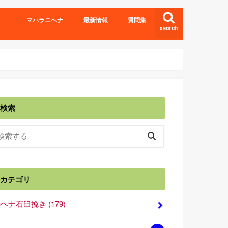
マハラニヘナ
最新情報
質問集
search
検索
カテゴリ
■ヘナ石臼挽き
(179)