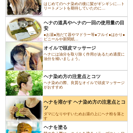
はじめてのヘナ染めの後に髪がギシギシに…ト
リートメントを期待していたのに…
ヘナの道具やヘナの一回の使用量の目
安
●お湯●泡だて器やマドラー等●フルイ●はかり●
ビニールや新聞紙…
オイルで頭皮マッサージ
ヘナには油分を取り除く作用があるため適度に
油分を補いましょう。
ヘナ染め方の注意点とコツ
ヘナ染めの際、良質なオイルで頭皮マッサージ
がおすすめ
ヘナを溶かす ヘナ染め方の注意点とコ
ツ
ダマになりやすいためお湯の上にヘナ粉を落と
す
ヘナを塗る