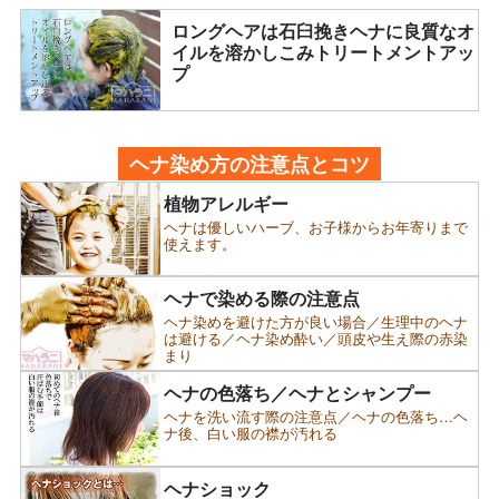
ロングヘアは石臼挽きヘナに良質なオ
イルを溶かしこみトリートメントアッ
プ
ヘナ染め方の注意点とコツ
植物アレルギー
ヘナは優しいハーブ、お子様からお年寄りまで
使えます。
ヘナで染める際の注意点
ヘナ染めを避けた方が良い場合／生理中のヘナ
は避ける／ヘナ染め酔い／頭皮や生え際の赤染
まり
ヘナの色落ち／ヘナとシャンプー
ヘナを洗い流す際の注意点／ヘナの色落ち…ヘ
ナ後、白い服の襟が汚れる
ヘナショック