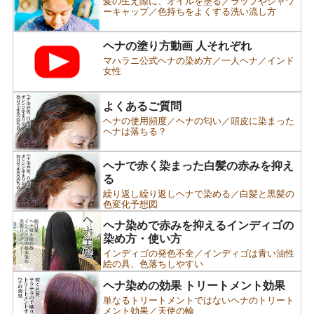
髪の生え際に、オイルを塗る／ラップやシャワ
ーキャップ／色持ちをよくする洗い流し方
ヘナの塗り方動画 人それぞれ
マハラニ公式ヘナの染め方／一人ヘナ／インド
女性
よくあるご質問
ヘナの使用頻度／ヘナの匂い／頭皮に染まった
ヘナは落ちる？
ヘナで赤く染まった白髪の赤みを抑え
る
繰り返し繰り返しヘナで染める／白髪と黒髪の
色変化予想図
ヘナ染めで赤みを抑えるインディゴの
染め方・使い方
インディゴの発色不全／インディゴは青い油性
絵の具、色落ちしやすい
ヘナ染めの効果 トリートメント効果
単なるトリートメントではないヘナのトリート
メント効果／天使の輪