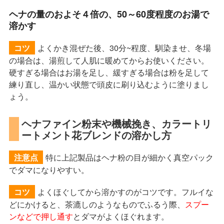
ヘナの量のおよそ４倍の、50～60度程度のお湯で
溶かす
よくかき混ぜた後、30分~程度、馴染ませ、冬場
コツ
の場合は、湯煎して人肌に暖めてからお使いください。
硬すぎる場合はお湯を足し、緩すぎる場合は粉を足して
練り直し、温かい状態で頭皮に刷り込むように塗りまし
ょう。
ヘナファイン粉末や機械挽き、カラートリ
ートメント花ブレンドの溶かし方
特に上記製品はヘナ粉の目が細かく真空パック
注意点
でダマになりやすい。
よくほぐしてから溶かすのがコツです。フルイな
コツ
どにかけると、茶漉しのようなものでふるう際、
スプー
ンなどで押し通す
とダマがよくほぐれます。