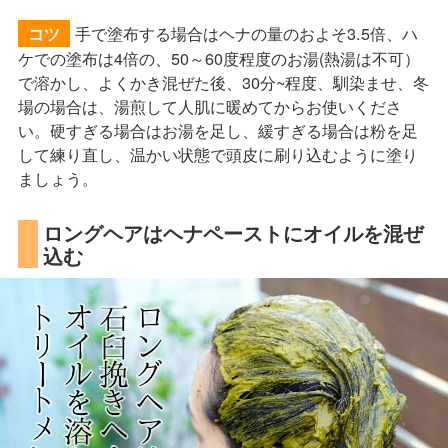
手で塗布する場合はヘナの量のおよそ3.5倍、ハ
コツ
ケでの塗布は4倍の、50～60度程度のお湯(熱湯は不可）
で溶かし、よくかき混ぜた後、30分~程度、馴染ませ、冬
場の場合は、湯煎して人肌に暖めてからお使いくださ
い。硬すぎる場合はお湯を足し、緩すぎる場合は粉を足
して練り直し、温かい状態で頭皮に刷り込むように塗り
ましょう。
ロングヘアはヘナペーストにオイルを混ぜ
込む