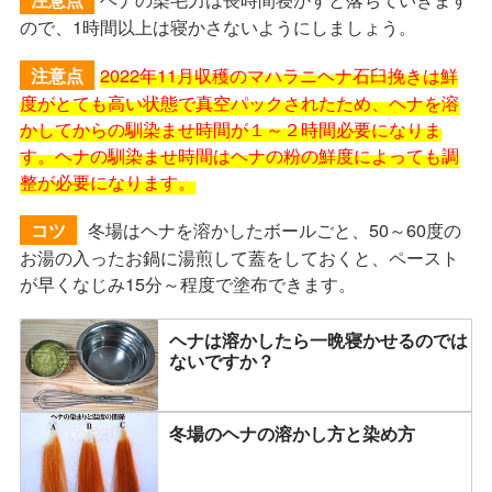
ので、1時間以上は寝かさないようにしましょう。
2022年11月収穫のマハラニヘナ石臼挽きは鮮
注意点
度がとても高い状態で真空パックされたため、ヘナを溶
かしてからの馴染ませ時間が１～２時間必要になりま
す。ヘナの馴染ませ時間はヘナの粉の鮮度によっても調
整が必要になります。
冬場はヘナを溶かしたボールごと、50～60度の
コツ
お湯の入ったお鍋に湯煎して蓋をしておくと、ペースト
が早くなじみ15分～程度で塗布できます。
ヘナは溶かしたら一晩寝かせるのでは
ないですか？
冬場のヘナの溶かし方と染め方