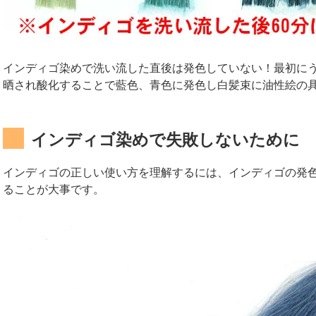
インディゴ染めで洗い流した直後は発色していない！最初に
晒され酸化することで藍色、青色に発色し白髪束に油性絵の
インディゴ染めで失敗しないために
インディゴの正しい使い方を理解するには、インディゴの発
ることが大事です。