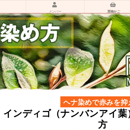
メンバー
買物かご
ヘナ染めで赤みを抑
インディゴ（ナンバンアイ葉
方