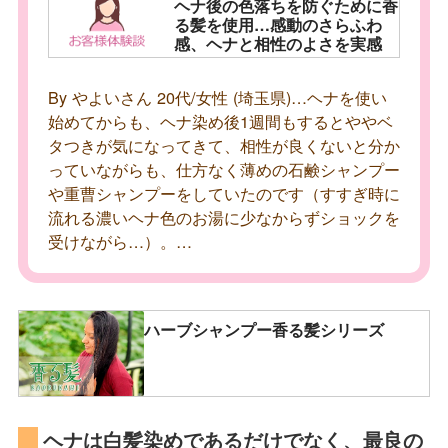
ヘナ後の色落ちを防ぐために香
る髪を使用…感動のさらふわ
感、ヘナと相性のよさを実感
By やよいさん 20代/女性 (埼玉県)…ヘナを使い
始めてからも、ヘナ染め後1週間もするとややベ
タつきが気になってきて、相性が良くないと分か
っていながらも、仕方なく薄めの石鹸シャンプー
や重曹シャンプーをしていたのです（すすぎ時に
流れる濃いヘナ色のお湯に少なからずショックを
受けながら…）。…
ハーブシャンプー香る髪シリーズ
ヘナは白髪染めであるだけでなく、最良の