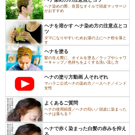
ヘナ染めの際、良質なオイルで頭皮マッサージ
がおすすめ
ヘナを溶かす ヘナ染め方の注意点とコ
ツ
ダマになりやすいためお湯の上にヘナ粉を落と
す
ヘナを塗る
髪の生え際に、オイルを塗る／ラップやシャワ
ーキャップ／色持ちをよくする洗い流し方
ヘナの塗り方動画 人それぞれ
マハラニ公式ヘナの染め方／一人ヘナ／インド
女性
よくあるご質問
ヘナの使用頻度／ヘナの匂い／頭皮に染まった
ヘナは落ちる？
ヘナで赤く染まった白髪の赤みを抑え
る