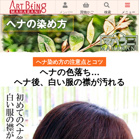
メンバー
買物かご
検索
メニュー
ヘナ染め方の注意点とコツ
ヘナの色落ち…
ヘナ後、白い服の襟が汚れる