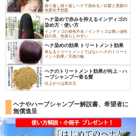
繰り返し繰り返しヘナで染める／白髪と黒髪の
色変化予想図
ヘナ染めで赤みを抑えるインディゴの
染め方・使い方
インディゴの発色不全／インディゴは青い油性
絵の具、色落ちしやすい
ヘナ染めの効果 トリートメント効果
単なるトリートメントではないヘナのトリート
メント効果／天使の輪
ヘナのトリートメント効果が向上・ハ
ーブシャンプー香る髪
仕上がりは異次元
ヘナやハーブシャンプー解説書、希望者に
無償進呈