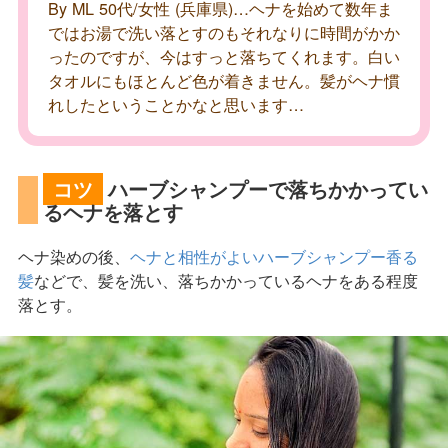
By ML 50代/女性 (兵庫県)…ヘナを始めて数年ま
ではお湯で洗い落とすのもそれなりに時間がかか
ったのですが、今はすっと落ちてくれます。白い
タオルにもほとんど色が着きません。髪がヘナ慣
れしたということかなと思います…
コツ
ハーブシャンプーで落ちかかってい
るヘナを落とす
ヘナ染めの後、
ヘナと相性がよいハーブシャンプー香る
髪
などで、髪を洗い、落ちかかっているヘナをある程度
落とす。