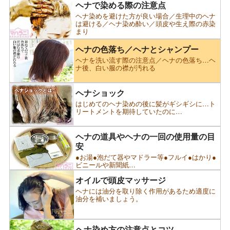
ヘナで染める際の注意点
ヘナ染めを避けた方が良い場合／生理中のヘナ
は避ける／ヘナ染め酔い／頭皮や生え際の赤染
まり
ヘナの色落ち／ヘナとシャンプー
ヘナを洗い流す際の注意点／ヘナの色落ち…ヘ
ナ後、白い服の襟が汚れる
ヘナショック
はじめてのヘナ染めの後に髪がギシギシに…ト
リートメントを期待していたのに…
ヘナの道具やヘナの一回の使用量の目
安
●お湯●泡だて器やマドラー等●フルイ●はかり●
ビニールや新聞紙…
オイルで頭皮マッサージ
ヘナには油分を取り除く作用があるため適度に
油分を補いましょう。
ヘナ染め方の注意点とコツ